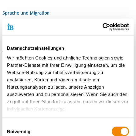
Sprache und Migration
Jugendmigrationsdienste Wetzlar
Sprachschule Wetzlar
Datenschutzeinstellungen
Jugendhilfe und Wohnen
Wir möchten Cookies und ähnliche Technologien sowie
Ambulant betreutes Jugendwohnen
Partner-Dienste mit Ihrer Einwilligung einsetzen, um die
Stationäre Jugendwohngruppe
Website-Nutzung zur Inhaltsverbesserung zu
Wohnprojekt Wetzlar
analysieren, Karten und Videos mit solchen
Nutzungsanalysen zu laden, unsere Anzeigen
Dienstleistungen an Schulen
auszuwerten und zu personalisieren. Wenn Sie auch den
Zugriff auf Ihren Standort zulassen, nutzen wir diesen zur
Sozialarbeit an der Schule in Braunfels
individuellen Kartenanzeige.
Sozialarbeit an der Schule in Mittenaar
Soweit es für diese Zwecke erforderlich ist, erhalten
Einwilligungsauswahl
Inklusion und Teilhabe
unsere Partner Daten wie Ihre IP-Adresse und
Notwendig