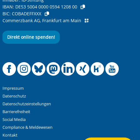
IBAN:
DE53 5004 0000 0594 1208 00
BIC:
COBADEFFXXX
Commerzbank AG, Frankfurt am Main
Direkt online spenden!
Anti-Roboter-Verifizierung
Hier klicken
Friendly
Captcha ⇗
Offizielle Facebook
Offizielle Instag
Offizielle Blue
Offizielle M
Offizielle
Offiziel
Offiz
Off
Alle Informationen zum Schutz der Daten sind sind in
unserer
Datenschutzerklärung
aufrufbar.
Absenden
Impressum
Datenschutz
Datenschutzeinstellungen
Barrierefreiheit
Social Media
Compliance & Meldewesen
Kontakt