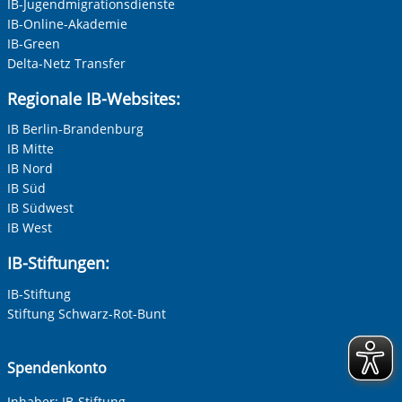
IB-Jugendmigrationsdienste
Datenschutzniveau gewährleistet ist, nicht ausgeschlossen
Nachname, Vorname
*
werden. Alle Informationen zum Schutz Ihrer Daten finden
IB-Online-Akademie
Sie in unserer Datenschutzerklärung. Ihre Einwilligung
IB-Green
können Sie in unseren Datenschutzeinstellungen jederzeit
Delta-Netz Transfer
Adresse (PLZ, Ort, Strasse)
widerrufen:
Datenschutz
Regionale IB-Websites:
IB Berlin-Brandenburg
IB Mitte
Ihre E-Mail-Adresse
*
IB Nord
IB Süd
Zur Aktivierung der Videos Marketing-Cookies hier
IB Südwest
zulassen
Ihre Telefonnummer
IB West
IB-Stiftungen:
IB-Stiftung
Betreff ihrer Anfrage
Stiftung Schwarz-Rot-Bunt
Ihre Nachricht
*
Spendenkonto
Inhaber: IB-Stiftung