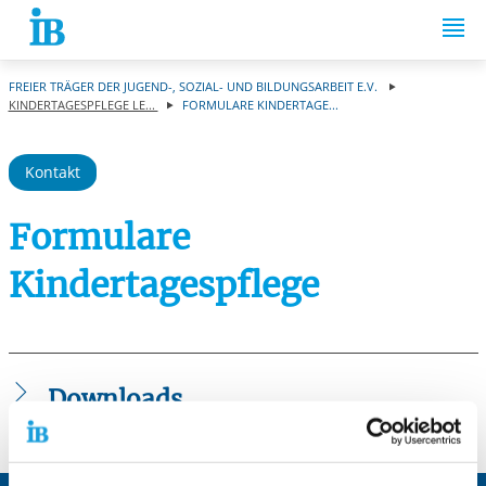
Springe zum Inhalt
FREIER TRÄGER DER JUGEND-, SOZIAL- UND BILDUNGSARBEIT E.V.
KINDERTAGESPFLEGE LE...
FORMULARE KINDERTAGE...
Kontakt
Formulare
Kindertagespflege
Downloads
BV_Betreuungsvertrag_06_2026.pdf
BV_Information_fuer_Eltern_2025.pdf