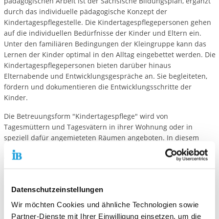
pädagogischen Arbeit ist der Sächsische Bildungsplan, ergänzt
durch das individuelle pädagogische Konzept der
Kindertagespflegestelle. Die Kindertagespflegepersonen gehen
auf die individuellen Bedürfnisse der Kinder und Eltern ein.
Unter den familiären Bedingungen der Kleingruppe kann das
Lernen der Kinder optimal in den Alltag eingebettet werden. Die
Kindertagespflegepersonen bieten darüber hinaus
Elternabende und Entwicklungsgespräche an. Sie begleiteten,
fördern und dokumentieren die Entwicklungsschritte der
Kinder.
Die Betreuungsform "Kindertagespflege" wird von
Tagesmüttern und Tagesvätern in ihrer Wohnung oder in
speziell dafür angemieteten Räumen angeboten. In diesem
Rahmen können in der Regel maximal bis zu fünf Kinder vom
vollendeten 1. Lebensjahr bis zum vollendeten 3. Lebensjahr
betreut werden.
Die Eltern schließen mit der Kindertagespflegeperson einen
Datenschutzeinstellungen
privatrechtlichen Betreuungsvertrag ab. Der monatliche
Wir möchten Cookies und ähnliche Technologien sowie
Elternbeitrag für die Betreuung eines Kindes in der
Partner-Dienste mit Ihrer Einwilligung einsetzen, um die