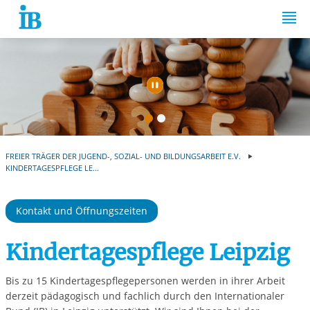
Springe zum Inhalt
Automatische Wiede
FREIER TRÄGER DER JUGEND-, SOZIAL- UND BILDUNGSARBEIT E.V.
KINDERTAGESPFLEGE LE...
Kontakt und Öffnungszeiten
Kindertagespflege Leipzig
Bis zu 15 Kindertagespflegepersonen werden in ihrer Arbeit
derzeit pädagogisch und fachlich durch den Internationaler