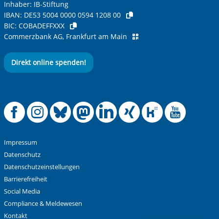
Inhaber: IB-Stiftung
IBAN:
DE53 5004 0000 0594 1208 00
BIC:
COBADEFFXXX
Commerzbank AG, Frankfurt am Main
Direkt online spenden!
Offizielle Facebook
Offizielle Instag
Offizielle Blue
Offizielle M
Offizielle
Offiziel
Offiz
Off
Impressum
Datenschutz
Datenschutzeinstellungen
Barrierefreiheit
Social Media
Compliance & Meldewesen
Kontakt