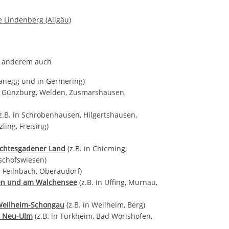
 Lindenberg (Allgäu)
er anderem auch
lanegg und in Germering)
in Günzburg, Welden, Zusmarshausen,
z.B. in Schrobenhausen, Hilgertshausen,
ling, Freising)
rchtesgadener Land
(z.B. in Chieming,
ischofswiesen)
d Feilnbach, Oberaudorf)
hen und am Walchensee
(z.B. in Uffing, Murnau,
 Weilheim-Schongau
(z.B. in Weilheim, Berg)
d Neu-Ulm
(z.B. in Türkheim, Bad Wörishofen,