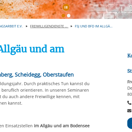
rstreckt sich nicht auf notwendige Cookies, die erforderlich zur B
n und somit gewünschten Website-Funktionen sind. Diese Cooki
Automatische Wiede
ressen und daher unabhängig von einer Einwilligung.
NGSARBEIT E.V.
FREIWILLIGENDIENSTE ...
FSJ UND BFD IM ALLGÄ...
Allgäu und am
K
St
enberg, Scheidegg, Oberstaufen
Fr
 Bildungsjahr. Durch praktisches Tun kannst du
De
 beruflich orientieren. In unseren Seminaren
8
t du auch andere Freiwillige kennen, mit
hen kannst.
en Einsatzstellen
im Allgäu und am Bodensee