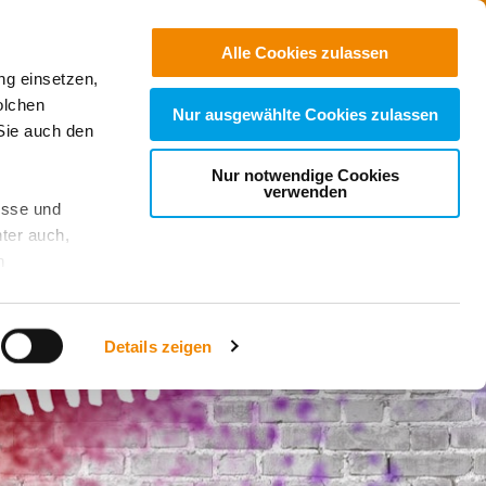
Jobs
Suchen
Alle Cookies zulassen
ng einsetzen,
Spenden
olchen
Nur ausgewählte Cookies zulassen
Sie auch den
Nur notwendige Cookies
verwenden
esse und
ter auch,
n
stet, was zu
Details zeigen
sicht
. Wenn
le Cookie-
 diese
achten Sie: