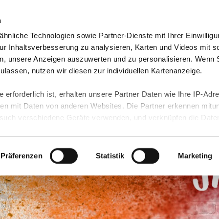
n
hnliche Technologien sowie Partner-Dienste mit Ihrer Einwilligu
orte & Angebote
Presse & Themen
Jobs & Karriere
r Inhaltsverbesserung zu analysieren, Karten und Videos mit s
n, unsere Anzeigen auszuwerten und zu personalisieren. Wenn 
 zulassen, nutzen wir diesen zur individuellen Kartenanzeige.
 erforderlich ist, erhalten unsere Partner Daten wie Ihre IP-Adr
n mit Daten von anderen Websites. Die Partner erkennen mitun
uch verschiedene Geräte verwenden, und verknüpfen die Date
kann die Datenübertragung in Drittländer (insb. die USA) nicht
rt ist kein der EU gleichwertiges Datenschutzniveau gewährlei
hre Daten führen kann.
Präferenzen
Statistik
Marketing
 in unseren
Datenschutzhinweisen
und in unserer
Cookie-Über
site-Funktionen für diese Zwecke aktiviert sind, müssen Sie al
können mittels nachfolgender Buttons über Ihre Einwilligung für
 erteilte Einwilligung stets für die Zukunft widerrufen. Bitte be