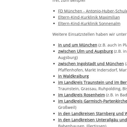
frei, zum Beispiel
FD München - Antonio-Huber-Schule
Eltern-Kind-Kurklinik Maximilian
Eltern-Kind-Kurklinik Sonnenalm
Weitere Einsatzstellen haben wir unt
in und um München
(z.B. auch in P
zwischen Ulm und Augsburg
(z.B. 
Augsburg)
zwischen Ingolstadt und München
(
Pfaffenhofen, Markt Indersdorf, Marz
in Waldkraiburg
im Landkreis Traunstein und im Be
Traunstein, Grassau, Ruhpolding, B
im Landkreis Rosenheim
(z.B. in Ba
im Landkreis Garmisch-Partenkirc
Großweil)
in den Landkreisen Starnberg und
in den Landkreisen Unterallgäu un
Babenhausen, Illertissen)