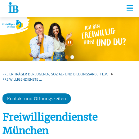
Springe zum Inhalt
Automatische Wiede
FREIER TRÄGER DER JUGEND-, SOZIAL- UND BILDUNGSARBEIT E.V.
FREIWILLIGENDIENSTE ...
Kontakt und Öffnungszeiten
Freiwilligendienste
München