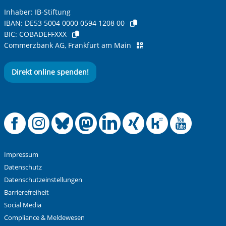
Inhaber: IB-Stiftung
IBAN:
DE53 5004 0000 0594 1208 00
BIC:
COBADEFFXXX
Commerzbank AG, Frankfurt am Main
Direkt online spenden!
Offizielle Facebook
Offizielle Instag
Offizielle Blue
Offizielle M
Offizielle
Offiziel
Offiz
Off
Impressum
Datenschutz
Datenschutzeinstellungen
Barrierefreiheit
Social Media
Compliance & Meldewesen