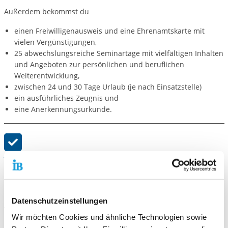
Außerdem bekommst du
einen Freiwilligenausweis und eine Ehrenamtskarte mit
vielen Vergünstigungen,
25 abwechslungsreiche Seminartage mit vielfältigen Inhalten
und Angeboten zur persönlichen und beruflichen
Weiterentwicklung,
zwischen 24 und 30 Tage Urlaub (je nach Einsatzstelle)
ein ausführliches Zeugnis und
eine Anerkennungsurkunde.
Voraussetzungen für Deine Bewerbung
Um ein Freiwilliges Soziales Jahr oder einen
Bundesfreiwilligendienst machen zu können, gibt es nur wenige
Datenschutzeinstellungen
Voraussetzungen:
Wir möchten Cookies und ähnliche Technologien sowie