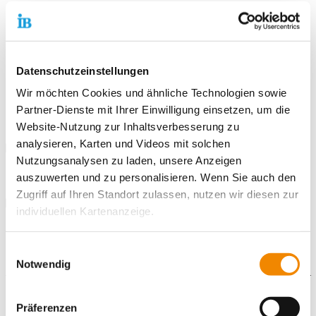
Stadtteilbibliothek Biebrich
Quartiersmanagement Biebrich-Mitte
Stadtteilbüro BauHof
KulturKaufHaus Biebrich
Datenschutzeinstellungen
Kinder,- Jugend und Stadtteilbüro Biebrich
Illustralabor
Wir möchten Cookies und ähnliche Technologien sowie
Nachbarschaftshaus
Partner-Dienste mit Ihrer Einwilligung einsetzen, um die
Ehrenamtliche Vorlesepatinnen und -paten
Website-Nutzung zur Inhaltsverbesserung zu
analysieren, Karten und Videos mit solchen
Programmübersicht
Nutzungsanalysen zu laden, unsere Anzeigen
auszuwerten und zu personalisieren. Wenn Sie auch den
Zugriff auf Ihren Standort zulassen, nutzen wir diesen zur
individuellen Kartenanzeige.
Soweit es für diese Zwecke erforderlich ist, erhalten
Einwilligungsauswahl
unsere Partner Daten wie Ihre IP-Adresse und
Notwendig
verarbeiten diese zusammen mit Daten von anderen
Websites. Die Partner erkennen mitunter auch, wenn Sie
Downloads
Präferenzen
zum Website-Besuch verschiedene Geräte verwenden,