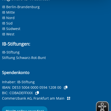
berechtigter Interessen und daher unabhängig von einer
IB Berlin-Brandenburg
Einwilligung.
IB Mitte
Adresse (PLZ, Ort, Strasse)
IB Nord
IB Süd
IB Südwest
IB West
Ihre E-Mail-Adresse
*
IB-Stiftungen:
IB-Stiftung
Ihre Telefonnummer
Stiftung Schwarz-Rot-Bunt
Spendenkonto
Betreff ihrer Anfrage
Inhaber: IB-Stiftung
IBAN:
DE53 5004 0000 0594 1208 00
BIC:
COBADEFFXXX
Ihre Nachricht
*
Commerzbank AG, Frankfurt am Main