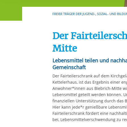
Ihre etwaige Einwilligung e
der von Ihnen aufgerufene
FREIER TRÄGER DER JUGEND-, SOZIAL- UND BILDU
aufgrund berechtigter Inte
Der Fairteilersc
Mitte
Lebensmittel teilen und nachhal
Gemeinschaft
Der Fairteilerschrank auf dem Kirchge
Kettelerhaus, ist das Ergebnis einer en
Anwohner*innen aus Biebrich-Mitte wü
Lebensmittel geteilt werden können. U
finanziellen Unterstützung durch das 
Hier kann jede*r genießbare Lebensmit
Fairteilerschrank fördert eine nachha
bei, Lebensmittelverschwendung zu re