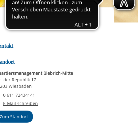
rgabe starten/stoppen
ereitstellung
es setzen wir
ontakt
andort
artiersmanagement Biebrich-Mitte
r. der Republik 17
203 Wiesbaden
Telefonnummer
0 611 72434141
E-Mail an Quartiersmanagement Biebrich-Mitte
E-Mail schreiben
Zum Standort