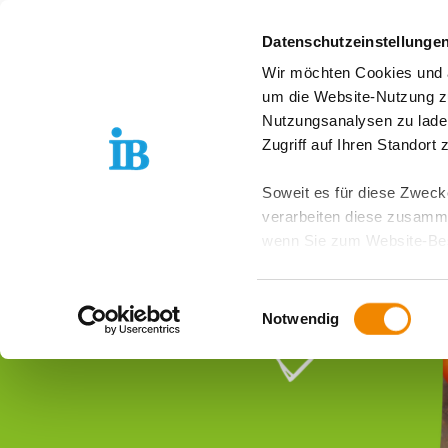
Springe zum Inhalt
Datenschutzeinstellunge
Wir möchten Cookies und ä
Über uns
Stand
um die Website-Nutzung zu
Nutzungsanalysen zu lade
Zugriff auf Ihren Standort
Soweit es für diese Zwecke
verarbeiten diese zusamme
wenn Sie zum Website-Bes
geräteübergreifend. Dabei 
ausgeschlossen werden. Do
Einwilligungsauswahl
zusätzlichen Risiken für I
Notwendig
Weitere Details finden Sie
Sie möchten, dass alle Web
Kategorien auswählen. Sie 
Zwecke entscheiden und Ihre