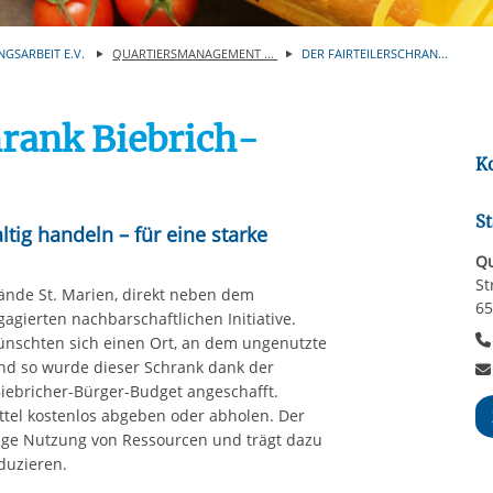
Automatische Wiede
rstreckt sich nicht auf notwendige Cookies, die erforderlich zur B
n und somit gewünschten Website-Funktionen sind. Diese Cooki
NGSARBEIT E.V.
QUARTIERSMANAGEMENT ...
DER FAIRTEILERSCHRAN...
ressen und daher unabhängig von einer Einwilligung.
hrank Biebrich-
K
St
tig handeln – für eine starke
Qu
St
lände St. Marien, direkt neben dem
65
gagierten nachbarschaftlichen Initiative.
nschten sich einen Ort, an dem ungenutzte
nd so wurde dieser Schrank dank der
Biebricher-Bürger-Budget angeschafft.
tel kostenlos abgeben oder abholen. Der
ltige Nutzung von Ressourcen und trägt dazu
duzieren.