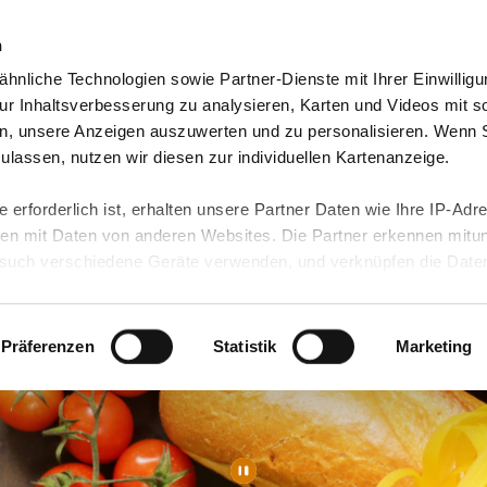
n
hnliche Technologien sowie Partner-Dienste mit Ihrer Einwilligu
orte & Angebote
Presse & Themen
Jobs & Karriere
r Inhaltsverbesserung zu analysieren, Karten und Videos mit s
n, unsere Anzeigen auszuwerten und zu personalisieren. Wenn 
 zulassen, nutzen wir diesen zur individuellen Kartenanzeige.
 erforderlich ist, erhalten unsere Partner Daten wie Ihre IP-Adr
n mit Daten von anderen Websites. Die Partner erkennen mitun
uch verschiedene Geräte verwenden, und verknüpfen die Date
kann die Datenübertragung in Drittländer (insb. die USA) nicht
rt ist kein der EU gleichwertiges Datenschutzniveau gewährlei
hre Daten führen kann.
Präferenzen
Statistik
Marketing
 in unseren
Datenschutzhinweisen
und in unserer
Cookie-Über
site-Funktionen für diese Zwecke aktiviert sind, müssen Sie al
können mittels nachfolgender Buttons über Ihre Einwilligung für
 erteilte Einwilligung stets für die Zukunft widerrufen. Bitte be