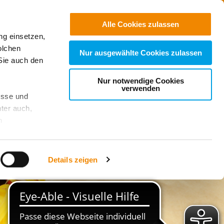
Jobs
Suchen
Alle Cookies zulassen
ng einsetzen,
Spenden
olchen
Nur ausgewählte Cookies zulassen
Sie auch den
Nur notwendige Cookies
verwenden
esse und
ter auch,
n
stet, was zu
Details zeigen
sicht
. Wenn
le Cookie-
 diese
achten Sie: