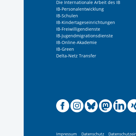
Die Internationale Arbeit des IB
Frau
IB-Personalentwicklung
Herr
IB-Schulen
IB-Kindertageseinrichtungen
Neutrale Anrede
IB-Freiwilligendienste
Unternehmen
IB-Jugendmigrationsdienste
IB-Online-Akademie
IB-Green
Delta-Netz Transfer
Nachname, Vorname
*
Adresse (PLZ, Ort, Strasse)
Offizielle
Offiziel
Offizi
Off
O
Ihre E-Mail-Adresse
*
Ihre Telefonnummer
Impressum
Datenschutz
Datenschutzein