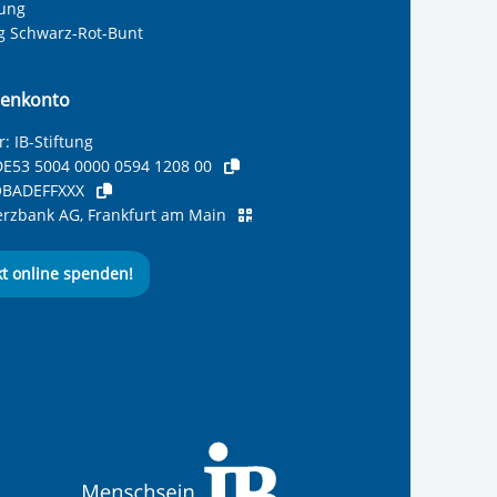
tung
ng Schwarz-Rot-Bunt
enkonto
: IB-Stiftung
E53 5004 0000 0594 1208 00
BADEFFXXX
zbank AG, Frankfurt am Main
kt online spenden!
ernationalen Bund
 Internationalen Bund
 Internationalen Bund
 des Internationalen B
e des Internationalen 
 des Internationalen Bu
Seite des International
ube-Kanal des Internat