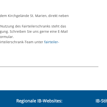
f dem Kirchgelände St. Marien, direkt neben
Nutzung des Fairteilerschranks steht das
ung. Schreiben Sie uns gerne eine E-Mail
formular.
airteilerschrank-Team unter
fairteiler-
hneten Felder sind Pflichtfelder.
Regionale IB-Websites:
IB-St