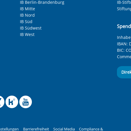
IB Berlin-Brandenburg
IB-Stif
IB Mitte
Stiftu
IB Nord
IB Süd
Spend
IB Südwest
IB West
Inhaber
IBAN:
D
BIC:
CO
Commer
Dire
 Facebook-Seite des Int
le Instagram-Seite des
elle BlueSky-Seite des
izielle Mastodon-Seite
ffizielle LinkedIn-Seit
Offizielle Xing-Seite
Offizielle Kununu-
Offizieller YouT
stellungen
Barrierefreiheit
Social Media
Compliance &