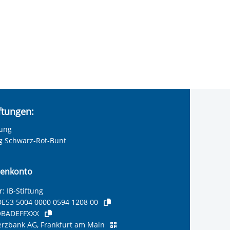
iftungen:
tung
ng Schwarz-Rot-Bunt
enkonto
: IB-Stiftung
E53 5004 0000 0594 1208 00
BADEFFXXX
zbank AG, Frankfurt am Main