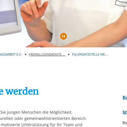
rstreckt sich nicht auf notwendige Cookies, die erforderlich zur B
n und somit gewünschten Website-Funktionen sind. Diese Cooki
ressen und daher unabhängig von einer Einwilligung.
Automatische Wiede
NGSARBEIT E.V.
FREIWILLIGENDIENSTE ...
FSJ-EINSATZSTELLE WE...
le werden
K
n Sie jungen Menschen die Möglichkeit,
St
turellen oder gemeinwohlorientierten Bereich
Fr
 motivierte Unterstützung für Ihr Team und