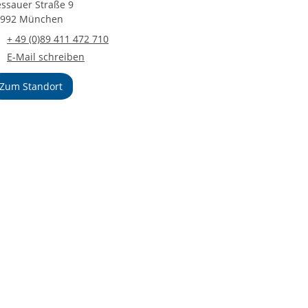
ssauer Straße 9
0992 München
Telefonnummer
+ 49 (0)89 411 472 710
E-Mail an Freiwilligendienste München
E-Mail schreiben
Zum Standort