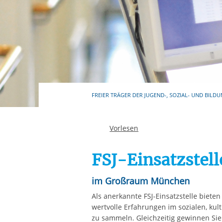
Ihre etwaige Einwilligung e
der von Ihnen aufgerufene
aufgrund berechtigter Inte
FREIER TRÄGER DER JUGEND-, SOZIAL- UND BILDU
Vorlesen
FSJ-Einsatzstel
im Großraum München
Als anerkannte FSJ-Einsatzstelle biete
wertvolle Erfahrungen im sozialen, kul
zu sammeln. Gleichzeitig gewinnen Sie