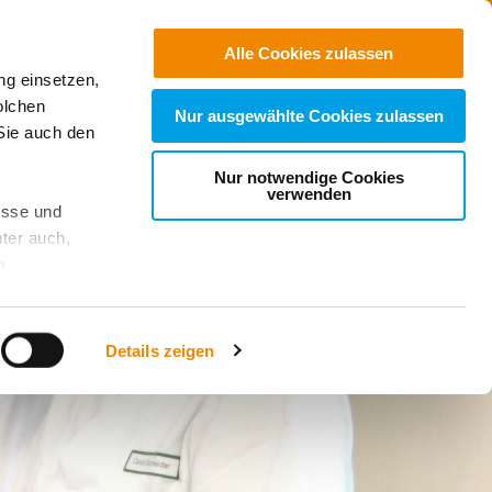
Jobs
Suchen
Alle Cookies zulassen
ng einsetzen,
Spenden
olchen
Nur ausgewählte Cookies zulassen
Sie auch den
Nur notwendige Cookies
verwenden
esse und
ter auch,
n
stet, was zu
Details zeigen
sicht
. Wenn
le Cookie-
 diese
achten Sie: