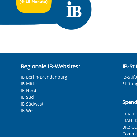
Regionale IB-Websites:
IB-St
IB Berlin-Brandenburg
IB-Stif
IB Mitte
Stiftu
IB Nord
IB Süd
Spend
IB Südwest
IB West
Inhaber
IBAN:
D
BIC:
CO
Commer