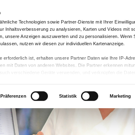
n
hnliche Technologien sowie Partner-Dienste mit Ihrer Einwilligu
orte & Angebote
Presse & Themen
Jobs & Karriere
r Inhaltsverbesserung zu analysieren, Karten und Videos mit s
n, unsere Anzeigen auszuwerten und zu personalisieren. Wenn 
 zulassen, nutzen wir diesen zur individuellen Kartenanzeige.
 erforderlich ist, erhalten unsere Partner Daten wie Ihre IP-Adr
n mit Daten von anderen Websites. Die Partner erkennen mitun
uch verschiedene Geräte verwenden, und verknüpfen die Date
kann die Datenübertragung in Drittländer (insb. die USA) nicht
rt ist kein der EU gleichwertiges Datenschutzniveau gewährlei
hre Daten führen kann.
Präferenzen
Statistik
Marketing
 in unseren
Datenschutzhinweisen
und in unserer
Cookie-Über
site-Funktionen für diese Zwecke aktiviert sind, müssen Sie al
können mittels nachfolgender Buttons über Ihre Einwilligung für
 erteilte Einwilligung stets für die Zukunft widerrufen. Bitte be