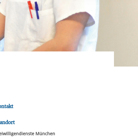
ereitstellung
es setzen wir
rgabe starten/stoppen
ontakt
andort
eiwilligendienste München