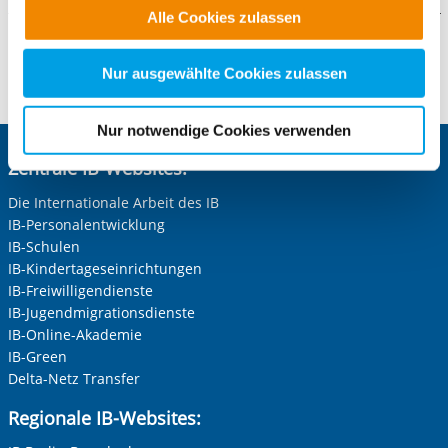
Alle Cookies zulassen
alle Cookie-Kategorien auswählen. Sie können mittels
nachfolgender Buttons über Ihre Einwilligung für diese
Kontaktformular
Zwecke entscheiden und Ihre erteilte Einwilligung stets
Nur ausgewählte Cookies zulassen
für die Zukunft widerrufen. Bitte beachten Sie: Ihre
Die mit einem Sternchen (
*
) gekennzeichneten Felder sind
etwaige Einwilligung erstreckt sich nicht auf notwendige
Pflichtfelder.
Nur notwendige Cookies verwenden
Cookies, die erforderlich zur Bereitstellung der von Ihnen
Anrede
*
Zentrale IB-Websites:
aufgerufenen und somit gewünschten Website-
Funktionen sind. Diese Cookies setzen wir aufgrund
Keine Angabe
Die Internationale Arbeit des IB
berechtigter Interessen und daher unabhängig von einer
IB-Personalentwicklung
Frau
Einwilligung.
IB-Schulen
Herr
IB-Kindertageseinrichtungen
IB-Freiwilligendienste
Neutrale Anrede
IB-Jugendmigrationsdienste
Unternehmen
IB-Online-Akademie
IB-Green
Delta-Netz Transfer
Nachname, Vorname
*
Regionale IB-Websites: