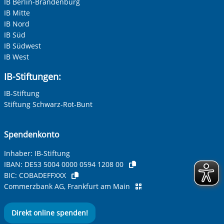
IB Berlin-Brandenburg
IB Mitte
Adresse (PLZ, Ort, Strasse)
IB Nord
IB Süd
IB Südwest
IB West
Ihre E-Mail-Adresse
*
IB-Stiftungen:
IB-Stiftung
Ihre Telefonnummer
Stiftung Schwarz-Rot-Bunt
Spendenkonto
Betreff ihrer Anfrage
Inhaber: IB-Stiftung
IBAN:
DE53 5004 0000 0594 1208 00
BIC:
COBADEFFXXX
Ihre Nachricht
*
Commerzbank AG, Frankfurt am Main
Direkt online spenden!