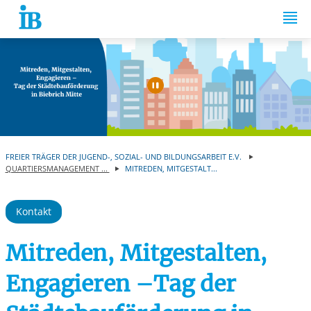
Springe zum Inhalt
Automatische Wiede
FREIER TRÄGER DER JUGEND-, SOZIAL- UND BILDUNGSARBEIT E.V.
QUARTIERSMANAGEMENT ...
MITREDEN, MITGESTALT...
Kontakt
Mitreden, Mitgestalten,
Engagieren –Tag der