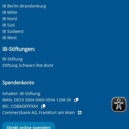
IB Berlin-Brandenburg
IB Mitte
Adresse (PLZ, Ort, Strasse)
IB Nord
IB Süd
IB Südwest
IB West
Ihre E-Mail-Adresse
*
IB-Stiftungen:
IB-Stiftung
Ihre Telefonnummer
Stiftung Schwarz-Rot-Bunt
Spendenkonto
Betreff ihrer Anfrage
Inhaber: IB-Stiftung
IBAN:
DE53 5004 0000 0594 1208 00
BIC:
COBADEFFXXX
Ihre Nachricht
*
Commerzbank AG, Frankfurt am Main
Direkt online spenden!