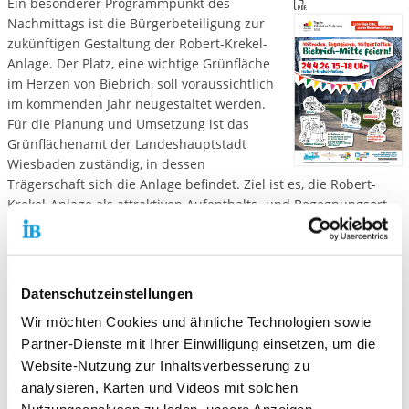
Ein besonderer Programmpunkt des
Nachmittags ist die Bürgerbeteiligung zur
zukünftigen Gestaltung der Robert-Krekel-
Anlage. Der Platz, eine wichtige Grünfläche
im Herzen von Biebrich, soll voraussichtlich
im kommenden Jahr neugestaltet werden.
Für die Planung und Umsetzung ist das
Grünflächenamt der Landeshauptstadt
Wiesbaden zuständig, in dessen
Trägerschaft sich die Anlage befindet. Ziel ist es, die Robert-
Krekel-Anlage als attraktiven Aufenthalts- und Begegnungsort
für die Menschen im Stadtteil weiterzuentwickeln. Gleichzeitig
sollen Maßnahmen umgesetzt werden, die das Klima
berücksichtigen und die Vielfalt von Pflanzen und Tieren
fördern.
Datenschutzeinstellungen
Damit die zukünftige Gestaltung möglichst gut zu den
Wir möchten Cookies und ähnliche Technologien sowie
Bedürfnissen der Nachbarschaft passt, sind die Ideen und
Partner-Dienste mit Ihrer Einwilligung einsetzen, um die
Wünsche der Bewohnerinnen und Bewohner ausdrücklich
Website-Nutzung zur Inhaltsverbesserung zu
gefragt. Vor Ort besteht die Möglichkeit, miteinander ins
analysieren, Karten und Videos mit solchen
Gespräch zu kommen und Anregungen für die zukünftige