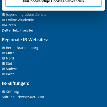
Nur notwendige Cookies verwenden
Herr
IB-Kindertageseinrichtungen
Cookies, die erforderlich zur Bereitstellung der von Ihnen
IB-Freiwilligendienste
aufgerufenen und somit gewünschten Website-
Neutrale Anrede
IB-Jugendmigrationsdienste
Funktionen sind. Diese Cookies setzen wir aufgrund
Unternehmen
IB-Online-Akademie
berechtigter Interessen und daher unabhängig von einer
IB-Green
Einwilligung.
Delta-Netz Transfer
Nachname, Vorname
*
Regionale IB-Websites:
IB Berlin-Brandenburg
IB Mitte
Adresse (PLZ, Ort, Strasse)
IB Nord
IB Süd
IB Südwest
IB West
Ihre E-Mail-Adresse
*
IB-Stiftungen:
IB-Stiftung
Ihre Telefonnummer
Stiftung Schwarz-Rot-Bunt