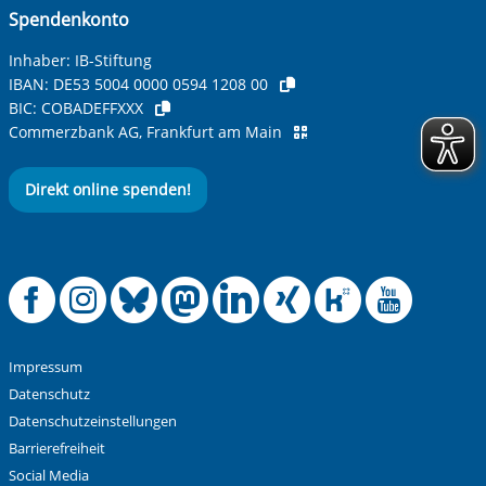
Spendenkonto
Betreff ihrer Anfrage
Inhaber: IB-Stiftung
IBAN:
DE53 5004 0000 0594 1208 00
BIC:
COBADEFFXXX
Ihre Nachricht
*
Commerzbank AG, Frankfurt am Main
Direkt online spenden!
Offizielle Facebook
Offizielle Instag
Offizielle Blue
Offizielle M
Offizielle
Offiziel
Offiz
Off
Anti-Roboter-Verifizierung
Hier klicken
Friendly
Captcha ⇗
Impressum
Alle Informationen zum Schutz der Daten sind sind in
Datenschutz
unserer
Datenschutzerklärung
aufrufbar.
Datenschutzeinstellungen
Barrierefreiheit
Absenden
Social Media