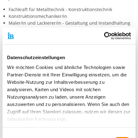
Fachkraft für Metalltechnik - Konstruktionstechnik
Konstruktionsmechaniker/in
Maler/in und Lackierer/in - Gestaltung und Instandhaltung
Hauswirtschafter/in
Koch/Köchin
Datenschutzeinstellungen
Zuweisung:
Wir möchten Cookies und ähnliche Technologien sowie
Die Zuweisung zu den einzelnen Ausbildungen erfolgt bei der
Partner-Dienste mit Ihrer Einwilligung einsetzen, um die
integrativen Form ausschließlich über die Berufsberater/innen
Website-Nutzung zur Inhaltsverbesserung zu
bzw. Ansprechpartner/innen der Agentur für Arbeit in
analysieren, Karten und Videos mit solchen
Zweibrücken und des Jobcenters.
Nutzungsanalysen zu laden, unsere Anzeigen
auszuwerten und zu personalisieren. Wenn Sie auch den
Besonderheit:
Zugriff auf Ihren Standort zulassen, nutzen wir diesen zur
Während der gesamten Dauer der Ausbildung erfolgt eine
kontinuierliche sozialpädagogische Betreuung durch die
individuellen Kartenanzeige.
Fachkräfte der IB Südwest gGmbH.
Soweit es für diese Zwecke erforderlich ist, erhalten
Einwilligungsauswahl