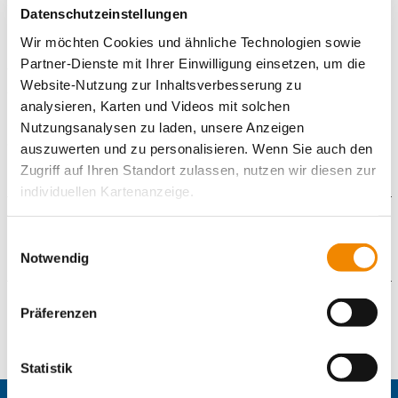
8 Wochen Ferienbetreuung von 08:00 Uhr bis 17:00 Uhr
Datenschutzeinstellungen
Freitagsgruppe
Wir möchten Cookies und ähnliche Technologien sowie
Partner-Dienste mit Ihrer Einwilligung einsetzen, um die
freitags von 13:00 – 17:00 Uhr
Website-Nutzung zur Inhaltsverbesserung zu
8 Wochen Ferienbetreuung von 08:00 Uhr bis 17:00 Uhr
analysieren, Karten und Videos mit solchen
Die Platzvergabe im »GanztagPlus« erfolgt seitens der Leitung
Nutzungsanalysen zu laden, unsere Anzeigen
des »GanztagPlus«
auszuwerten und zu personalisieren. Wenn Sie auch den
Zugriff auf Ihren Standort zulassen, nutzen wir diesen zur
individuellen Kartenanzeige.
Galerie
Soweit es für diese Zwecke erforderlich ist, erhalten
Einwilligungsauswahl
unsere Partner Daten wie Ihre IP-Adresse und
Notwendig
verarbeiten diese zusammen mit Daten von anderen
Websites. Die Partner erkennen mitunter auch, wenn Sie
Präferenzen
Kontaktformular
zum Website-Besuch verschiedene Geräte verwenden,
und verknüpfen die Daten geräteübergreifend. Dabei
Die mit einem Sternchen (
*
) gekennzeichneten Felder sind
kann die Datenübertragung in Drittländer (insb. die USA)
Statistik
Pflichtfelder.
nicht ausgeschlossen werden. Dort ist kein der EU