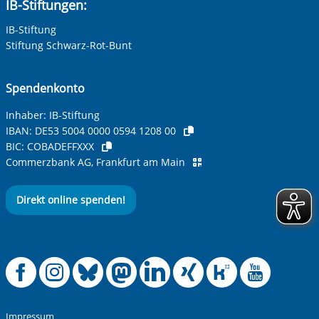
IB-Stiftungen:
IB-Stiftung
Ihre Telefonnummer
Stiftung Schwarz-Rot-Bunt
Spendenkonto
Betreff ihrer Anfrage
Inhaber: IB-Stiftung
IBAN:
DE53 5004 0000 0594 1208 00
BIC:
COBADEFFXXX
Ihre Nachricht
*
Commerzbank AG, Frankfurt am Main
Direkt online spenden!
Offizielle Facebook
Offizielle Instag
Offizielle Blue
Offizielle M
Offizielle
Offiziel
Offiz
Off
Anti-Roboter-Verifizierung
Hier klicken
Friendly
Captcha ⇗
Impressum