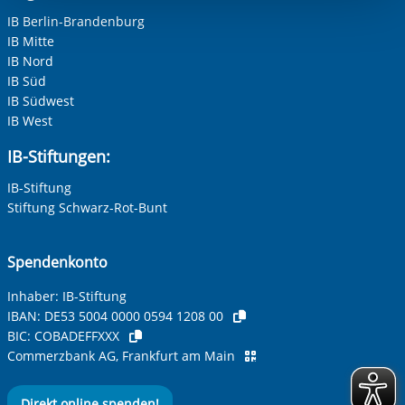
berechtigter Interessen und daher unabhängig von einer
Kastanienhof Hunteburg
IB Berlin-Brandenburg
Einwilligung.
Sozialpädagogisch betreutes Jugendwohnen für junge
IB Mitte
Erwachsene mit FASD
Adresse (PLZ, Ort, Strasse)
IB Nord
Sozialpädagogisch betreutes Jugendwohnen für
IB Süd
unbegleitete, minderjährige Geflüchtete
IB Südwest
Inobhutnahme unbegleitet minderjähriger Geflüchteter
IB West
Additive Zusatzqualifizierung Orientierungskurse
Ihre E-Mail-Adresse
*
Additive Zusatzqualifizierung Alphabetisierung in der
IB-Stiftungen:
Zweitsprache Deutsch
IB-Stiftung
Ihre Telefonnummer
Stiftung Schwarz-Rot-Bunt
Spendenkonto
Betreff ihrer Anfrage
Inhaber: IB-Stiftung
IBAN:
DE53 5004 0000 0594 1208 00
BIC:
COBADEFFXXX
Ihre Nachricht
*
Commerzbank AG, Frankfurt am Main
Direkt online spenden!