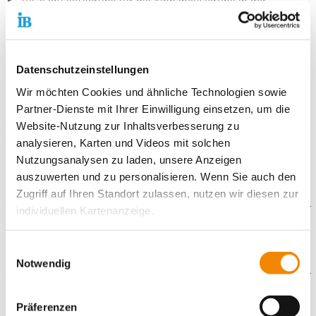
Zusatzqualifizierung für die Alphabetisierung in der
Zweitsprache Deutsch
Bewirb Dich jetzt für ein FSJ im Sommer 2024!
Datenschutzeinstellungen
Unsere pädagogische Arbeit ist durch das
Wir möchten Cookies und ähnliche Technologien sowie
Qualitätsmanagement nach dem EFQM Modell verbindlich und
Partner-Dienste mit Ihrer Einwilligung einsetzen, um die
transparent. Unser Ziel ist die stetige Verbesserung unserer
Website-Nutzung zur Inhaltsverbesserung zu
Arbeit durch Audits und Kundenbefragungen.
analysieren, Karten und Videos mit solchen
Nutzungsanalysen zu laden, unsere Anzeigen
auszuwerten und zu personalisieren. Wenn Sie auch den
Zugriff auf Ihren Standort zulassen, nutzen wir diesen zur
individuellen Kartenanzeige.
Weitere Angebote
Soweit es für diese Zwecke erforderlich ist, erhalten
Einwilligungsauswahl
unsere Partner Daten wie Ihre IP-Adresse und
Notwendig
Kooperativer Hort in der Dodesheide
verarbeiten diese zusammen mit Daten von anderen
Schulsozialarbeit - Schule an der Rolandsmauer
Websites. Die Partner erkennen mitunter auch, wenn Sie
Schulsozialarbeit - Schule in der Dodesheide
Weitere Standorte
Präferenzen
zum Website-Besuch verschiedene Geräte verwenden,
Erziehungsbeistandschaft