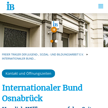
Springe zum Inhalt
Automatische Wiede
FREIER TRÄGER DER JUGEND-, SOZIAL- UND BILDUNGSARBEIT E.V.
INTERNATIONALER BUND...
Kontakt und Öffnungszeiten
Internationaler Bund
Osnabrück