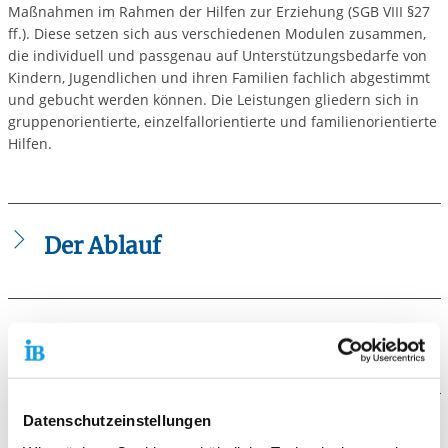
Maßnahmen im Rahmen der Hilfen zur Erziehung (SGB VIII §27
ff.). Diese setzen sich aus verschiedenen Modulen zusammen,
die individuell und passgenau auf Unterstützungsbedarfe von
Kindern, Jugendlichen und ihren Familien fachlich abgestimmt
und gebucht werden können. Die Leistungen gliedern sich in
gruppenorientierte, einzelfallorientierte und familienorientierte
Hilfen.
Der Ablauf
Gruppenangebote
Betreuung schulpflichtiger Kinder aus belasteten
Lebenssituationen
Die Voraussetzungen
Förderung des sozialen Lernens
Gemeinsames Mittagessen
Die Zuweisung in die Flexiblen Hilfen erfolgt stets über
Intensive Hausaufgabenbetreuung
das Amt für Jugend und Familie (ASD) der Stadt Mainz. Das
Datenschutzeinstellungen
Pädagogisches Spiel
Modulangebot der Flexiblen Hilfen kann einzeln oder in
Die Zielgruppe
Ferienangebote