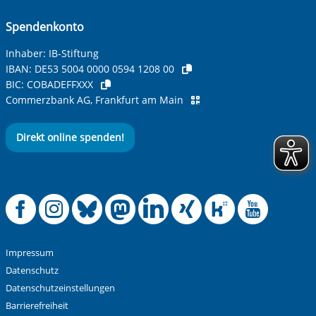
Spendenkonto
Betreff ihrer Anfrage
Inhaber: IB-Stiftung
IBAN:
DE53 5004 0000 0594 1208 00
BIC:
COBADEFFXXX
Ihre Nachricht
*
Commerzbank AG, Frankfurt am Main
Direkt online spenden!
Offizielle Facebook
Offizielle Instag
Offizielle Blue
Offizielle M
Offizielle
Offiziel
Offiz
Off
Anti-Roboter-Verifizierung
Hier klicken
Friendly
Captcha ⇗
Impressum
Alle Informationen zum Schutz der Daten sind sind in
Datenschutz
unserer
Datenschutzerklärung
aufrufbar.
Datenschutzeinstellungen
Barrierefreiheit
Absenden