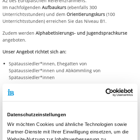
A2 des Europäischen Referenzrahmens.
Im nachfolgenden
Aufbaukurs
(ebenfalls 300
Unterrichtsstunden) und dem
Orientierungskurs
(100
Unterrichtsstunden) erreichen Sie das Niveau B1.
Zudem werden
Alphabetisierungs- und Jugendsprachkurse
angeboten.
Unser Angebot richtet sich an:
Spätaussiedler*innen, Ehegatten von
Spätaussiedler*innen und Abkömmling von
Spätaussiedler*innen
Ausländer*innen, die schon mindestens 18 Monate in
Deutschland leben oder eine Aufenthaltserlaubnis haben,
die mindestens noch 1 Jahr gültig ist.
Datenschutzeinstellungen
Ausländer*innen, die neu in Deutschland sind und hier
arbeiten wollen; außerdem die Familienangehörigen, die
Wir möchten Cookies und ähnliche Technologien sowie
nach Deutschland nachgezogen sind.
Partner-Dienste mit Ihrer Einwilligung einsetzen, um die
Website-Nutzung zur Inhaltsverbesserung zu