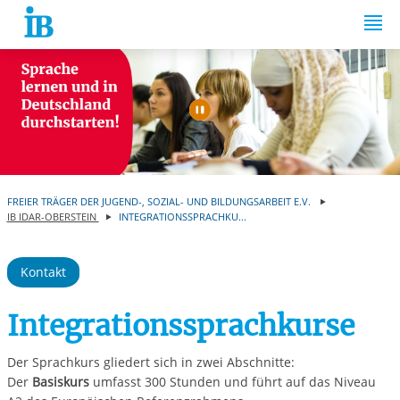
Springe zum Inhalt
Automatische Wiede
FREIER TRÄGER DER JUGEND-, SOZIAL- UND BILDUNGSARBEIT E.V.
IB IDAR-OBERSTEIN
INTEGRATIONSSPRACHKU...
Kontakt
Integrationssprachkurse
Der Sprachkurs gliedert sich in zwei Abschnitte:
Der
Basiskurs
umfasst 300 Stunden und führt auf das Niveau