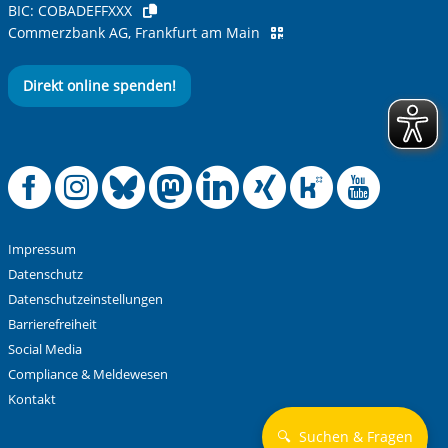
BIC:
COBADEFFXXX
Ihre Nachricht
*
Commerzbank AG, Frankfurt am Main
Direkt online spenden!
Offizielle Facebook
Offizielle Instag
Offizielle Blue
Offizielle M
Offizielle
Offiziel
Offiz
Off
Anti-Roboter-Verifizierung
Hier klicken
Friendly
Captcha ⇗
Impressum
Alle Informationen zum Schutz der Daten sind sind in
Datenschutz
unserer
Datenschutzerklärung
aufrufbar.
Datenschutzeinstellungen
Barrierefreiheit
Absenden
Social Media
Compliance & Meldewesen
Kontakt
🔍
Suchen & Fragen