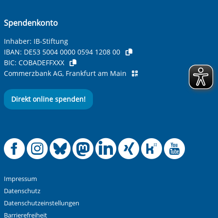
Spendenkonto
Betreff ihrer Anfrage
Inhaber: IB-Stiftung
IBAN:
DE53 5004 0000 0594 1208 00
BIC:
COBADEFFXXX
Ihre Nachricht
*
Commerzbank AG, Frankfurt am Main
Direkt online spenden!
Offizielle Facebook
Offizielle Instag
Offizielle Blue
Offizielle M
Offizielle
Offiziel
Offiz
Off
Anti-Roboter-Verifizierung
Hier klicken
Friendly
Captcha ⇗
Impressum
Alle Informationen zum Schutz der Daten sind sind in
Datenschutz
unserer
Datenschutzerklärung
aufrufbar.
Datenschutzeinstellungen
Barrierefreiheit