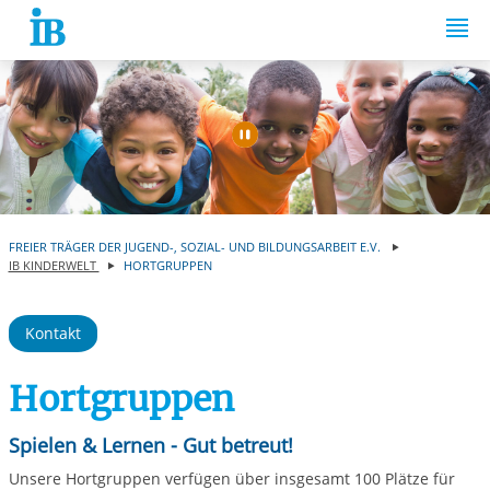
Springe zum Inhalt
Automatische Wiede
FREIER TRÄGER DER JUGEND-, SOZIAL- UND BILDUNGSARBEIT E.V.
IB KINDERWELT
HORTGRUPPEN
Kontakt
Hortgruppen
Spielen & Lernen - Gut betreut!
Unsere Hortgruppen verfügen über insgesamt 100 Plätze für