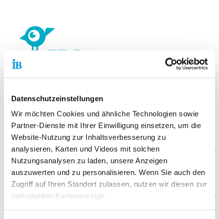
Datenschutzeinstellungen
Wir möchten Cookies und ähnliche Technologien sowie
Der Ablauf
Partner-Dienste mit Ihrer Einwilligung einsetzen, um die
Website-Nutzung zur Inhaltsverbesserung zu
Unsere Angebote für Ihre Kinder:
analysieren, Karten und Videos mit solchen
Nutzungsanalysen zu laden, unsere Anzeigen
Lernen lernen
Die Voraussetzungen
auszuwerten und zu personalisieren. Wenn Sie auch den
verbindliche Hausaufgabenzeit
Zugriff auf Ihren Standort zulassen, nutzen wir diesen zur
Förderung der schulischen, sprachlichen, sozialen und
Unser Angebot ist ausgerichtet für Kinder im
motorischen Kompetenzen
individuellen Kartenanzeige.
Grundschulalter, deren Eltern berufstätig sind. Bevorzugt
ein erlebnisreiches Ferienprogramm
nehmen wir Kinder aus dem Stadtteil Bommersheim auf.
Die Zielgruppe
ausgewogenes Mittagessen