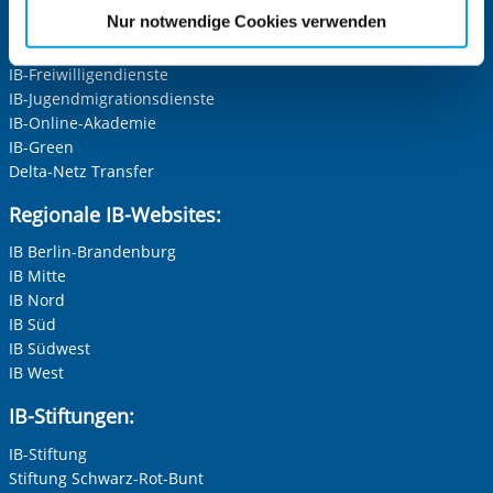
IB-Personalentwicklung
Frau
etwaige Einwilligung erstreckt sich nicht auf notwendige
Nur notwendige Cookies verwenden
IB-Schulen
Cookies, die erforderlich zur Bereitstellung der von Ihnen
Herr
IB-Kindertageseinrichtungen
aufgerufenen und somit gewünschten Website-
IB-Freiwilligendienste
Neutrale Anrede
Funktionen sind. Diese Cookies setzen wir aufgrund
IB-Jugendmigrationsdienste
berechtigter Interessen und daher unabhängig von einer
Unternehmen
IB-Online-Akademie
Einwilligung.
IB-Green
Delta-Netz Transfer
Nachname, Vorname
*
Regionale IB-Websites:
IB Berlin-Brandenburg
IB Mitte
Adresse (PLZ, Ort, Strasse)
IB Nord
IB Süd
IB Südwest
IB West
Ihre E-Mail-Adresse
*
IB-Stiftungen:
IB-Stiftung
Ihre Telefonnummer
Stiftung Schwarz-Rot-Bunt