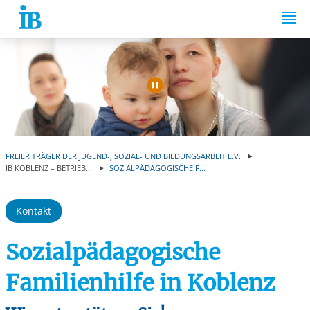
Springe zum Inhalt
Automatische Wiede
FREIER TRÄGER DER JUGEND-, SOZIAL- UND BILDUNGSARBEIT E.V.
IB KOBLENZ – BETRIEB...
SOZIALPÄDAGOGISCHE F...
Kontakt
Sozialpädagogische
Familienhilfe in Koblenz