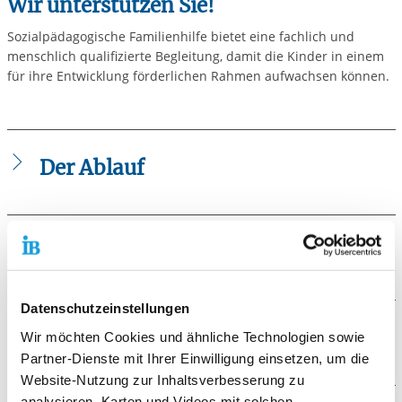
Wir unterstützen Sie!
Sozialpädagogische Familienhilfe bietet eine fachlich und
menschlich qualifizierte Begleitung, damit die Kinder in einem
für ihre Entwicklung förderlichen Rahmen aufwachsen können.
Der Ablauf
Die Hilfe setzt gezielt im System Familie an. Mit intensiver
Betreuung und Begleitung werden die Eltern in ihrer
Erziehungsfähigkeit gestärkt. Sie erhalten Unterstützung
Die Voraussetzungen
bei der Bewältigung von Alltagsproblemen, bei der Lösung
von Konflikten und Krisen sowie beim Umgang mit Ämtern
Hilfen zur Erziehung plant und gewährt das Jugendamt.
und Institutionen.
Datenschutzeinstellungen
Die gesetzlichen Grundlagen der sozialpädagogischen
Familienhilfe: SGB VIII § 31
Die Zielgruppe
Wir möchten Cookies und ähnliche Technologien sowie
Arbeitsschwerpunkte:
Partner-Dienste mit Ihrer Einwilligung einsetzen, um die
Beratung in Erziehungsfragen
Familien deren Lebenssituation so belastet ist, dass ohne
Website-Nutzung zur Inhaltsverbesserung zu
Lebenspraktische Hilfe
Unterstützung die positive Entwicklung der Kinder nicht
analysieren, Karten und Videos mit solchen