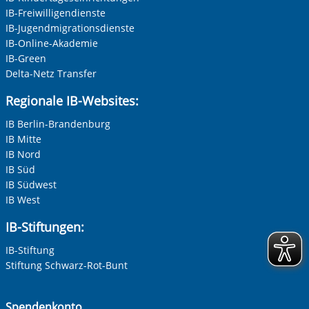
IB-Freiwilligendienste
Datenübertragung in die USA, wo kein gleichwertiges
IB-Jugendmigrationsdienste
Datenschutzniveau gewährleistet ist, nicht ausgeschlossen
werden. Alle Informationen zum Schutz Ihrer Daten finden
IB-Online-Akademie
Sie in unserer Datenschutzerklärung. Ihre Einwilligung
IB-Green
können Sie in unseren Datenschutzeinstellungen jederzeit
Delta-Netz Transfer
widerrufen:
Datenschutz
Regionale IB-Websites:
IB Berlin-Brandenburg
IB Mitte
IB Nord
IB Süd
Zur Aktivierung der Videos Marketing-Cookies hier
IB Südwest
zulassen
IB West
IB-Stiftungen:
IB-Stiftung
Stiftung Schwarz-Rot-Bunt
Spendenkonto