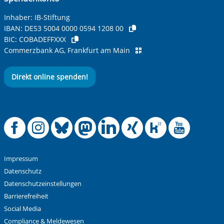
Inhaber: IB-Stiftung
IBAN:
DE53 5004 0000 0594 1208 00
BIC:
COBADEFFXXX
Commerzbank AG, Frankfurt am Main
Direkt online spenden!
Offizielle Facebook
Offizielle Instag
Offizielle Blue
Offizielle M
Offizielle
Offiziel
Offiz
Off
Impressum
Datenschutz
Datenschutzeinstellungen
Barrierefreiheit
Social Media
Compliance & Meldewesen