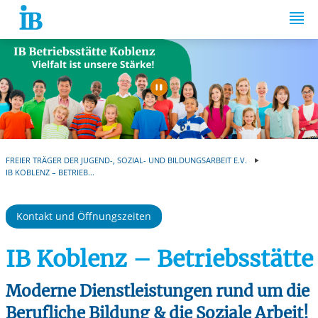
Springe zum Inhalt
Automatische Wiede
FREIER TRÄGER DER JUGEND-, SOZIAL- UND BILDUNGSARBEIT E.V.
IB KOBLENZ – BETRIEB...
Kontakt und Öffnungszeiten
IB Koblenz – Betriebsstätte
Moderne Dienstleistungen rund um die
Berufliche Bildung & die Soziale Arbeit!