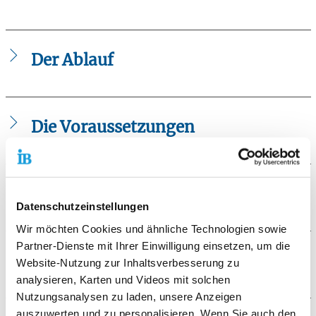
Der Ablauf
Themenschwerpunkte
:
Strukturierung des Tagesablauf
Die Voraussetzungen
Auf- und Ausbau tragfähiger Außenkontakte
Motivationsaufbau und Unterstützung im schulischen
Hilfen zur Erziehung plant und gewährt das Jugendamt.
und beruflichen Bereich
Gesetzliche Grundlage: SGB VIII (Kinder- und
Verbesserung der Kommunikations- und
Jugendhilfegesetz) § 30
Die Zielgruppe
Konfliktfähigkeit
Datenschutzeinstellungen
Beratung im Umgang mit Geld
Jugendliche und junge Erwachsene in schwierigen
Krisenintervention
Wir möchten Cookies und ähnliche Technologien sowie
Lebensphase.
Partner-Dienste mit Ihrer Einwilligung einsetzen, um die
Die Ziele des Angebots
Website-Nutzung zur Inhaltsverbesserung zu
Das Team:
analysieren, Karten und Videos mit solchen
Sozialpädagoginnen und Sozialpädagogen mit
Stärkung des Selbstwertgefühls
Nutzungsanalysen zu laden, unsere Anzeigen
Qualifikationen und Erfahrungen in systemischer
Aktivierung der Selbsthilfepotentiale unter
auszuwerten und zu personalisieren. Wenn Sie auch den