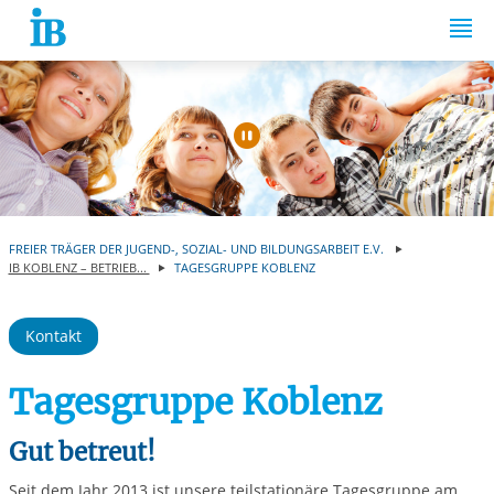
Springe zum Inhalt
Automatische Wiede
FREIER TRÄGER DER JUGEND-, SOZIAL- UND BILDUNGSARBEIT E.V.
IB KOBLENZ – BETRIEB...
TAGESGRUPPE KOBLENZ
Kontakt
Tagesgruppe Koblenz
Gut betreut!
Seit dem Jahr 2013 ist unsere teilstationäre Tagesgruppe am