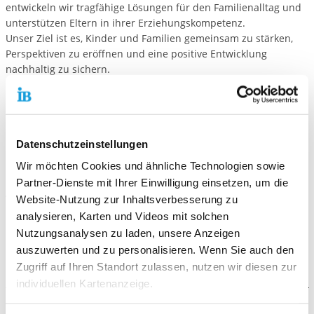
entwickeln wir tragfähige Lösungen für den Familienalltag und
unterstützen Eltern in ihrer Erziehungskompetenz.
Unser Ziel ist es, Kinder und Familien gemeinsam zu stärken,
Perspektiven zu eröffnen und eine positive Entwicklung
nachhaltig zu sichern.
Öffnungszeiten:
Montag - Donnerstag: 11.00-17.00 Uhr
und
Datenschutzeinstellungen
Freitag: 11.00-16.00 Uhr
Wir möchten Cookies und ähnliche Technologien sowie
Partner-Dienste mit Ihrer Einwilligung einsetzen, um die
Telefonische Erreichbarkeit:
Website-Nutzung zur Inhaltsverbesserung zu
Montag - Donnerstag: 9.00-18.00 Uhr
analysieren, Karten und Videos mit solchen
und
Nutzungsanalysen zu laden, unsere Anzeigen
Freitag: 9.00-16.00 Uhr
auszuwerten und zu personalisieren. Wenn Sie auch den
Zugriff auf Ihren Standort zulassen, nutzen wir diesen zur
individuellen Kartenanzeige.