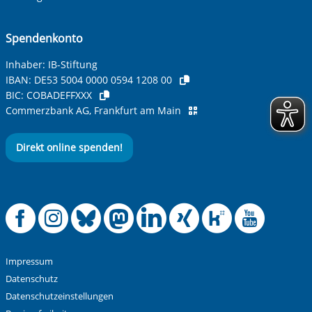
Spendenkonto
Betreff ihrer Anfrage
Inhaber: IB-Stiftung
IBAN:
DE53 5004 0000 0594 1208 00
BIC:
COBADEFFXXX
Ihre Nachricht
*
Commerzbank AG, Frankfurt am Main
Direkt online spenden!
Offizielle Facebook
Offizielle Instag
Offizielle Blue
Offizielle M
Offizielle
Offiziel
Offiz
Off
Anti-Roboter-Verifizierung
Hier klicken
Friendly
Captcha ⇗
Impressum
Alle Informationen zum Schutz der Daten sind sind in
Datenschutz
unserer
Datenschutzerklärung
aufrufbar.
Datenschutzeinstellungen