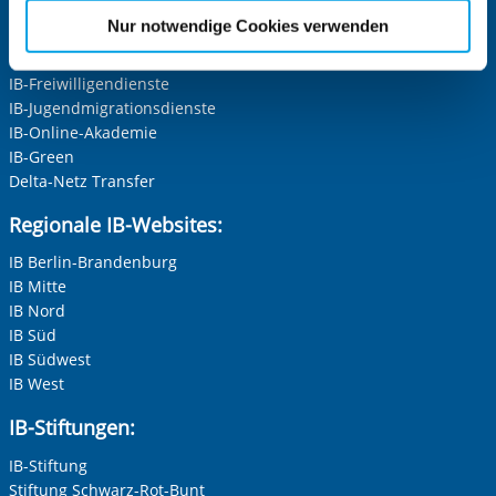
werden.
mit dysfunktionalen Kognitions- und
Fallberatung, Fortbildungen:
IB-Personalentwicklung
etwaige Einwilligung erstreckt sich nicht auf notwendige
Frau
Nur notwendige Cookies verwenden
Verhaltensmustern (Selbst- und Fremdwahrnehmung,
IB-Schulen
Cookies, die erforderlich zur Bereitstellung der von Ihnen
Diplom-SozialpädagogInnen
Herr
Impulskontrolle, Bedürfnisbefriedigung).
IB-Kindertageseinrichtungen
aufgerufenen und somit gewünschten Website-
Studentische PraktikantInnen
IB-Freiwilligendienste
Neutrale Anrede
Funktionen sind. Diese Cookies setzen wir aufgrund
BFD-ler
IB-Jugendmigrationsdienste
berechtigter Interessen und daher unabhängig von einer
Unternehmen
IB-Online-Akademie
Einwilligung.
IB-Green
Delta-Netz Transfer
Nachname, Vorname
*
Regionale IB-Websites:
IB Berlin-Brandenburg
IB Mitte
Adresse (PLZ, Ort, Strasse)
IB Nord
IB Süd
IB Südwest
IB West
Ihre E-Mail-Adresse
*
IB-Stiftungen:
IB-Stiftung
Ihre Telefonnummer
Stiftung Schwarz-Rot-Bunt