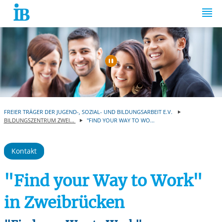
Springe zum Inhalt
Automatische Wiede
FREIER TRÄGER DER JUGEND-, SOZIAL- UND BILDUNGSARBEIT E.V.
BILDUNGSZENTRUM ZWEI...
"FIND YOUR WAY TO WO...
Kontakt
"Find your Way to Work"
in Zweibrücken