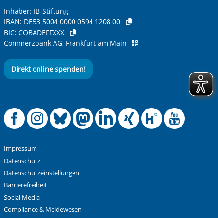
Inhaber: IB-Stiftung
IBAN:
DE53 5004 0000 0594 1208 00
BIC:
COBADEFFXXX
Commerzbank AG, Frankfurt am Main
Direkt online spenden!
Offizielle Facebook
Offizielle Instag
Offizielle Blue
Offizielle M
Offizielle
Offiziel
Offiz
Off
Impressum
Datenschutz
Datenschutzeinstellungen
Barrierefreiheit
Social Media
Compliance & Meldewesen