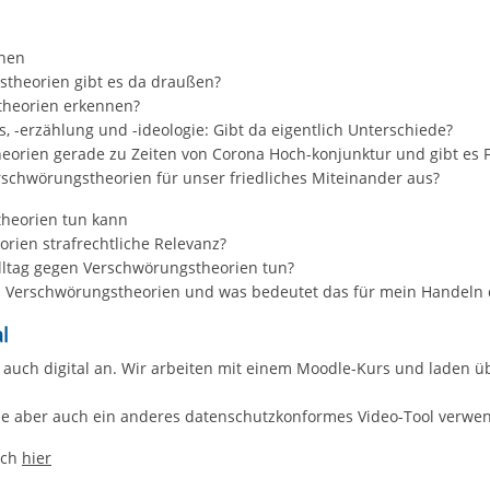
ehen
stheorien gibt es da draußen?
theorien erkennen?
, -erzählung und -ideologie: Gibt da eigentlich Unterschiede?
rien gerade zu Zeiten von Corona Hoch-konjunktur und gibt es Fa
schwörungstheorien für unser friedliches Miteinander aus?
theorien tun kann
ien strafrechtliche Relevanz?
Alltag gegen Verschwörungstheorien tun?
en Verschwörungstheorien und was bedeutet das für mein Handeln
l
 auch digital an. Wir arbeiten mit einem Moodle-Kurs und laden ü
e aber auch ein anderes datenschutzkonformes Video-Tool verwe
uch
hier