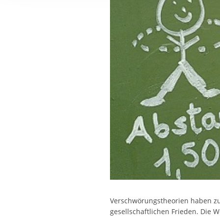
Ihre etwaige Einwilligung e
der von Ihnen aufgerufene
aufgrund berechtigter Inte
Verschwörungstheorien haben zu
gesellschaftlichen Frieden. Die