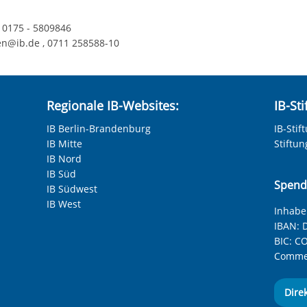
 0175 - 5809846
en@ib.de , 0711 258588-10
Regionale IB-Websites:
IB-St
IB Berlin-Brandenburg
IB-Stif
IB Mitte
Stiftu
IB Nord
IB Süd
Spend
IB Südwest
IB West
Inhaber
IBAN:
D
BIC:
CO
Commer
Dire