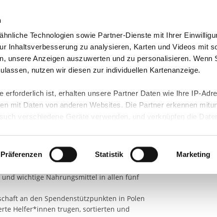
n
hnliche Technologien sowie Partner-Dienste mit Ihrer Einwilligu
orte & Angebote
Presse & Themen
Jobs & Karriere
r Inhaltsverbesserung zu analysieren, Karten und Videos mit s
n, unsere Anzeigen auszuwerten und zu personalisieren. Wenn 
 zulassen, nutzen wir diesen zur individuellen Kartenanzeige.
 erforderlich ist, erhalten unsere Partner Daten wie Ihre IP-Adr
n mit Daten von anderen Websites. Die Partner erkennen mitun
uch verschiedene Geräte verwenden, und verknüpfen die Date
frühen Morgenstunden der IB-Konvoi mit vier
kann die Datenübertragung in Drittländer (insb. die USA) nicht
nd nach Polen. Geplant und organisiert wurde
rt ist kein der EU gleichwertiges Datenschutzniveau gewährlei
 in Stralsund. Acht Mitarbeitende des IB
hre Daten führen kann.
Präferenzen
Statistik
Marketing
Sachgebietsleiter*innen, bis hin zum
ter, waren mit an Bord für die Spendenmission.
 in unseren
Datenschutzhinweisen
und in unserer
Cookie-Über
und wichtige Nahrungsmittel in allen fünf
site-Funktionen für diese Zwecke aktiviert sind, müssen Sie al
schaft an den Spendenstützpunkten in Polen
können mittels nachfolgender Buttons über Ihre Einwilligung für
erte Helfer*innen trugen, sortierten und
 erteilte Einwilligung stets für die Zukunft widerrufen. Bitte be