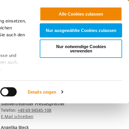
Jobs
Suchen
Alle Cookies zulassen
ng einsetzen,
Spenden
olchen
Nur ausgewählte Cookies zulassen
Sie auch den
Nur notwendige Cookies
Kontaktdaten unseres
verwenden
esse und
Presseteams
ter auch,
Dirk Altbürger
n
Pressesprecher
Telefon:
+49 69 94545-107
stet, was zu
E-Mail schreiben
Details zeigen
Matthias Schwerdtfeger
Stellvertretender Pressesprecher
sicht
. Wenn
Telefon:
+49 69 94545-108
le Cookie-
E-Mail schreiben
 diese
achten Sie:
Angelika Bieck