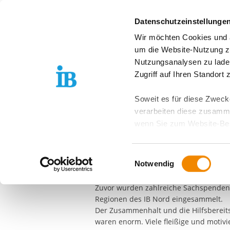
Springe zum Inhalt
Datenschutzeinstellunge
Wir möchten Cookies und ä
Über uns
Stand
um die Website-Nutzung zu
Nutzungsanalysen zu lade
Zugriff auf Ihren Standort
10.03.2022
Soweit es für diese Zwecke
Aktion IB Nord
verarbeiten diese zusamme
wenn Sie zum Website-Bes
Am 10. März 2022 machte sich in den 
geräteübergreifend. Dabei 
Transportern auf den Weg von Stralsu
ausgeschlossen werden. Do
die ganze Aktion vom IB Küchenbetrieb
Einwilligungsauswahl
zusätzlichen Risiken für I
Notwendig
Vorpommern, vom Regionalleiter, über 
Straßensozialarbeiter und Standortlei
Weitere Details finden Sie
Zuvor wurden zahlreiche Sachspenden 
Sie möchten, dass alle Web
Regionen des IB Nord eingesammelt.
Der Zusammenhalt und die Hilfsbereit
Kategorien auswählen. Sie 
waren enorm. Viele fleißige und motivi
Zwecke entscheiden und Ihre