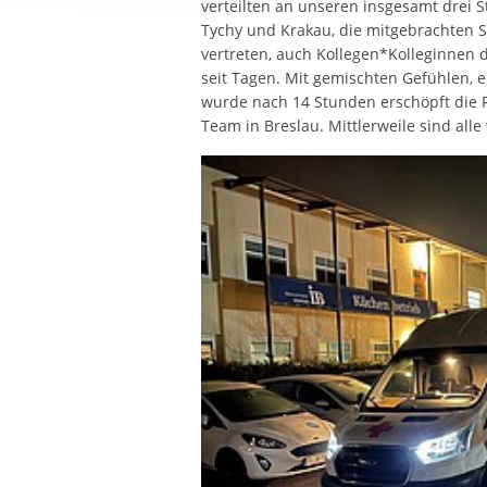
verteilten an unseren insgesamt drei S
Ihre etwaige Einwilligung e
Tychy und Krakau, die mitgebrachten S
der von Ihnen aufgerufene
vertreten, auch Kollegen*Kolleginnen 
aufgrund berechtigter Inte
seit Tagen. Mit gemischten Gefühlen,
wurde nach 14 Stunden erschöpft die 
Team in Breslau. Mittlerweile sind al