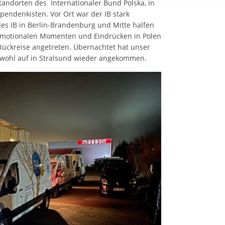
tandorten des Internationaler Bund Polska, in
rstreckt sich nicht auf notwendige Cookies, die erforderlich zur B
pendenkisten. Vor Ort war der IB stark
n und somit gewünschten Website-Funktionen sind. Diese Cooki
des IB in Berlin-Brandenburg und Mitte halfen
ressen und daher unabhängig von einer Einwilligung.
 emotionalen Momenten und Eindrücken in Polen
Rückreise angetreten. Übernachtet hat unser
le wohl auf in Stralsund wieder angekommen.