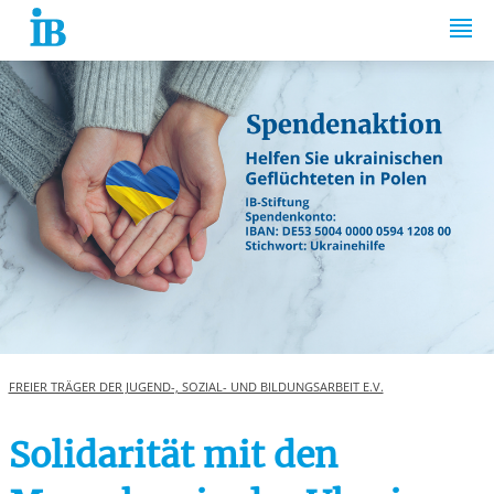
Springe zum Inhalt
FREIER TRÄGER DER JUGEND-, SOZIAL- UND BILDUNGSARBEIT E.V.
Solidarität mit den