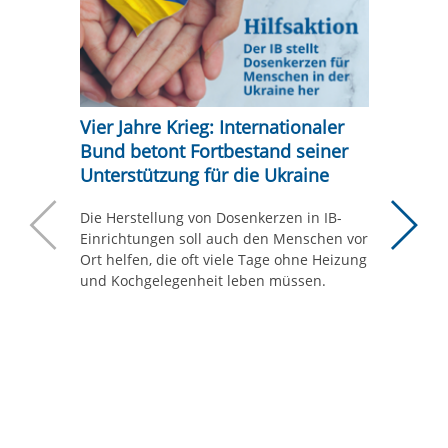
Vier Jahre Krieg: Internationaler
Bund betont Fortbestand seiner
Unterstützung für die Ukraine
Die Le
heute 
Die Herstellung von Dosenkerzen in IB-
Einrichtungen soll auch den Menschen vor
80 Jahre
Neuere Beiträ
Ä
Ort helfen, die oft viele Tage ohne Heizung
Internat
und Kochgelegenheit leben müssen.
vor für 
Zusamme