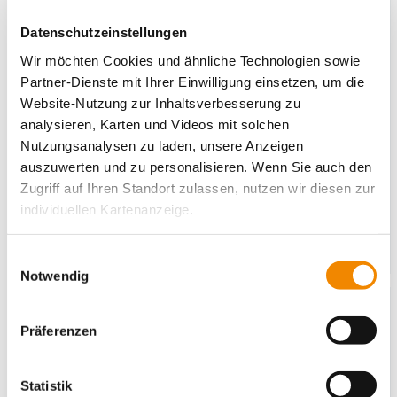
Datenschutzeinstellungen
Wir möchten Cookies und ähnliche Technologien sowie
Partner-Dienste mit Ihrer Einwilligung einsetzen, um die
Website-Nutzung zur Inhaltsverbesserung zu
IB: Der Ukraine helfen – aber andere Krisen
analysieren, Karten und Videos mit solchen
weltweit nicht vergessen!
Nutzungsanalysen zu laden, unsere Anzeigen
auszuwerten und zu personalisieren. Wenn Sie auch den
Auch in Somalia, Äthiopien, Afghanistan, im Jemen und
Zugriff auf Ihren Standort zulassen, nutzen wir diesen zur
weiteren Ländern leiden viele Menschen unter Krieg oder
individuellen Kartenanzeige.
Klimawandel
weitere Informationen
Soweit es für diese Zwecke erforderlich ist, erhalten
Einwilligungsauswahl
unsere Partner Daten wie Ihre IP-Adresse und
Notwendig
verarbeiten diese zusammen mit Daten von anderen
Websites. Die Partner erkennen mitunter auch, wenn Sie
Präferenzen
zum Website-Besuch verschiedene Geräte verwenden,
und verknüpfen die Daten geräteübergreifend. Dabei
kann die Datenübertragung in Drittländer (insb. die USA)
Statistik