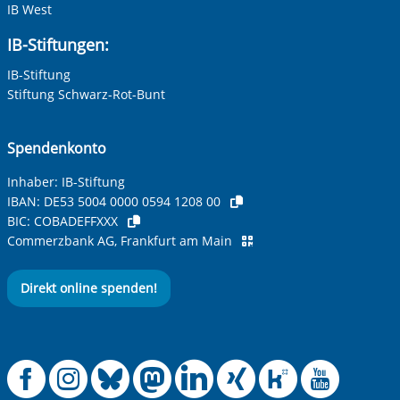
IB West
IB-Stiftungen:
IB-Stiftung
Stiftung Schwarz-Rot-Bunt
Spendenkonto
Inhaber: IB-Stiftung
IBAN:
DE53 5004 0000 0594 1208 00
BIC:
COBADEFFXXX
Commerzbank AG, Frankfurt am Main
Direkt online spenden!
Offizielle Facebook
Offizielle Instag
Offizielle Blue
Offizielle M
Offizielle
Offiziel
Offiz
Off