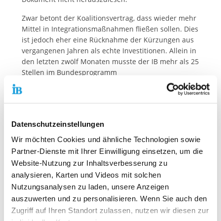
Zwar betont der Koalitionsvertrag, dass wieder mehr
Mittel in Integrationsmaßnahmen fließen sollen. Dies
ist jedoch eher eine Rücknahme der Kürzungen aus
vergangenen Jahren als echte Investitionen. Allein in
den letzten zwölf Monaten musste der IB mehr als 25
Stellen im
Bundesprogramm
Jugendmigrationsdienste
abbauen.
IB-Präsidentin Petra Merkel: „Wir müssen endlich ein
richtiges Einwanderungsland werden! Momentan
sind wir davon noch weit entfernt.“
Datenschutzeinstellungen
Wir möchten Cookies und ähnliche Technologien sowie
Ein weiteres Vorhaben ist die Evaluation der
Partner-Dienste mit Ihrer Einwilligung einsetzen, um die
Asylverfahrensberatung
(AVB) mit bewusst offenem
Website-Nutzung zur Inhaltsverbesserung zu
Ausgang. Die auch vom IB angebotene AVB berät
Schutzsuchende bei Antragstellung, Anhörung sowie
analysieren, Karten und Videos mit solchen
im Fall einer Ablehnung. Damit trägt sie zu
Nutzungsanalysen zu laden, unsere Anzeigen
Rechtsstaatlichkeit bei. Die Evaluation des Angebots
auszuwerten und zu personalisieren. Wenn Sie auch den
begrüßt der IB. Es irritiert jedoch, dass der
Zugriff auf Ihren Standort zulassen, nutzen wir diesen zur
Koalitionsvertrag keine weiteren Angaben zur AVB-