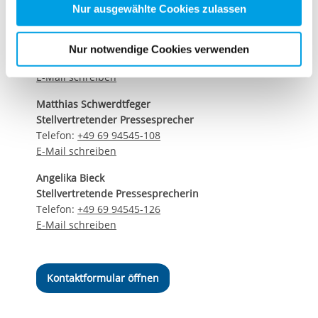
Kontaktdaten unseres Presseteams
Zwecke entscheiden und Ihre erteilte Einwilligung stets
Nur ausgewählte Cookies zulassen
für die Zukunft widerrufen. Bitte beachten Sie: Ihre
Dirk Altbürger
etwaige Einwilligung erstreckt sich nicht auf notwendige
Pressesprecher
Nur notwendige Cookies verwenden
Cookies, die erforderlich zur Bereitstellung der von Ihnen
Telefon:
+49 69 94545-107
aufgerufenen und somit gewünschten Website-
E-Mail schreiben
Funktionen sind. Diese Cookies setzen wir aufgrund
Matthias Schwerdtfeger
berechtigter Interessen und daher unabhängig von einer
Stellvertretender Pressesprecher
Einwilligung.
Telefon:
+49 69 94545-108
E-Mail schreiben
Angelika Bieck
Stellvertretende Pressesprecherin
Telefon:
+49 69 94545-126
E-Mail schreiben
Kontaktformular öffnen