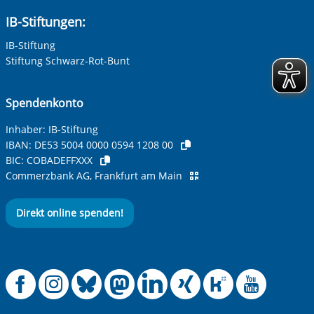
IB-Stiftungen:
IB-Stiftung
Stiftung Schwarz-Rot-Bunt
Spendenkonto
Inhaber: IB-Stiftung
IBAN:
DE53 5004 0000 0594 1208 00
BIC:
COBADEFFXXX
Commerzbank AG, Frankfurt am Main
Direkt online spenden!
Offizielle Facebook
Offizielle Instag
Offizielle Blue
Offizielle M
Offizielle
Offiziel
Offiz
Off