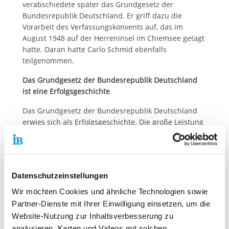
verabschiedete später das Grundgesetz der
Bundesrepublik Deutschland. Er griff dazu die
Vorarbeit des Verfassungskonvents auf, das im
August 1948 auf der Herreninsel im Chiemsee getagt
hatte. Daran hatte Carlo Schmid ebenfalls
teilgenommen.
Das Grundgesetz der Bundesrepublik Deutschland
ist eine Erfolgsgeschichte
Das Grundgesetz der Bundesrepublik Deutschland
erwies sich als Erfolgsgeschichte. Die große Leistung
der Frauen und Männer des Parlamentarischen Rats
bestand darin, aus dem kurz zuvor noch
nationalsozialistischen Deutschland eine stabile, in
aller Welt anerkannte Demokratie zu machen.
Datenschutzeinstellungen
"Nichtsdestotrotz muss das damals Geschaffene
Wir möchten Cookies und ähnliche Technologien sowie
heute mehr denn je gegen Populismus verteidigt
Partner-Dienste mit Ihrer Einwilligung einsetzen, um die
werden. Demokratie und Vielfalt sind niemals
Website-Nutzung zur Inhaltsverbesserung zu
selbstverständlich. Der Internationale Bund
analysieren, Karten und Videos mit solchen