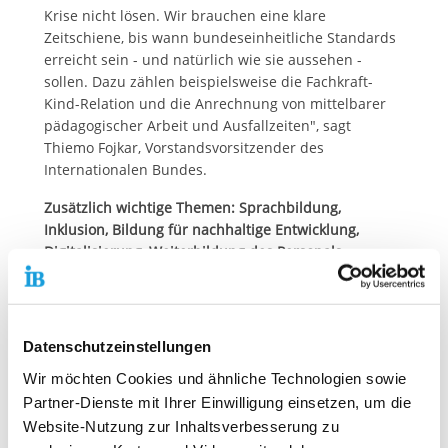
Krise nicht lösen. Wir brauchen eine klare
Zeitschiene, bis wann bundeseinheitliche Standards
erreicht sein - und natürlich wie sie aussehen -
sollen. Dazu zählen beispielsweise die Fachkraft-
Kind-Relation und die Anrechnung von mittelbarer
pädagogischer Arbeit und Ausfallzeiten", sagt
Thiemo Fojkar, Vorstandsvorsitzender des
Internationalen Bundes.
Zusätzlich wichtige Themen: Sprachbildung,
Inklusion, Bildung für nachhaltige Entwicklung,
Digitalisierung, Weiterbildung des Personals
Außerdem fordert der IB, Sprachbildung und
Inklusion stärker in den Fokus zu rücken, als es das
Gesetz aktuell tut. Dazu wären spezielle Fachkräfte
Datenschutzeinstellungen
(Profilstellen) nötig. Diese könnten sich darüber
hinaus weiteren dringlichen Themen widmen, wie
Wir möchten Cookies und ähnliche Technologien sowie
beispielsweise
Bildung für nachhaltige Entwicklung
Partner-Dienste mit Ihrer Einwilligung einsetzen, um die
oder Digitalisierung.
Website-Nutzung zur Inhaltsverbesserung zu