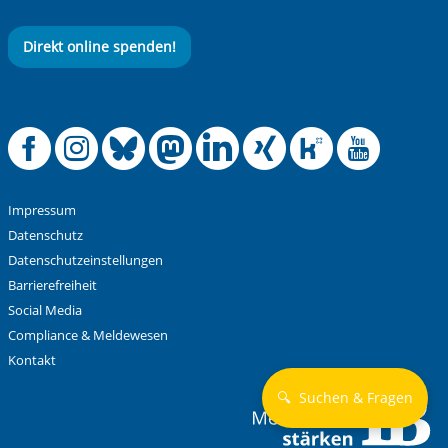
Direkt online spenden!
Offizielle Facebook
Offizielle Instag
Offizielle Blue
Offizielle M
Offizielle
Offiziel
Offiz
Off
Impressum
Datenschutz
Datenschutzeinstellungen
Barrierefreiheit
Social Media
Compliance & Meldewesen
Kontakt
🔍
Suchen & Fragen