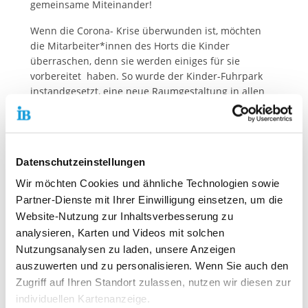
gemeinsame Miteinander!
Wenn die Corona- Krise überwunden ist, möchten
die Mitarbeiter*innen des Horts die Kinder
überraschen, denn sie werden einiges für sie
vorbereitet haben. So wurde der Kinder-Fuhrpark
instandgesetzt, eine neue Raumgestaltung in allen
fünf Gruppenräumen umgesetzt und jede Menge
Bastel- und Kreativideen vorbereitet. Wenn alle
wieder an Bord sind, wird schließlich der Hof
neugestaltet – Farbe und Materialien sind besorgt,
Datenschutzeinstellungen
alles ist für die Kinder vorbereitet.
Wir möchten Cookies und ähnliche Technologien sowie
Auch wenn diese jetzige Zeit schwierig ist, stehen die
Partner-Dienste mit Ihrer Einwilligung einsetzen, um die
Kolleginnen und Kollegen gerne telefonisch mit
Website-Nutzung zur Inhaltsverbesserung zu
ihrem Rat zur Verfügung und freuen sich schon jetzt
analysieren, Karten und Videos mit solchen
auf das Wiedersehen mit den Kindern und Eltern!
Nutzungsanalysen zu laden, unsere Anzeigen
auszuwerten und zu personalisieren. Wenn Sie auch den
Zugriff auf Ihren Standort zulassen, nutzen wir diesen zur
Kontaktdaten unseres Presseteams
individuellen Kartenanzeige.