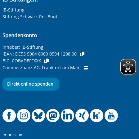
IB-Stiftung
Stiftung Schwarz-Rot-Bunt
Spendenkonto
Inhaber: IB-Stiftung
IBAN:
DE53 5004 0000 0594 1208 00
BIC:
COBADEFFXXX
Commerzbank AG, Frankfurt am Main
Direkt online spenden!
Offizielle Facebook
Offizielle Instag
Offizielle Blue
Offizielle M
Offizielle
Offiziel
Offiz
Off
Impressum