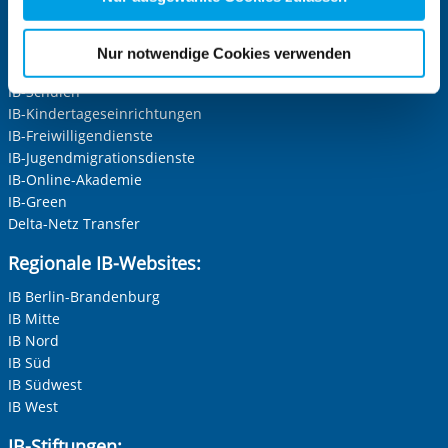
Zentrale IB-Websites:
für die Zukunft widerrufen. Bitte beachten Sie: Ihre
etwaige Einwilligung erstreckt sich nicht auf notwendige
Die Internationale Arbeit des IB
Nur notwendige Cookies verwenden
Cookies, die erforderlich zur Bereitstellung der von Ihnen
IB-Personalentwicklung
aufgerufenen und somit gewünschten Website-
IB-Schulen
IB-Kindertageseinrichtungen
Funktionen sind. Diese Cookies setzen wir aufgrund
IB-Freiwilligendienste
berechtigter Interessen und daher unabhängig von einer
IB-Jugendmigrationsdienste
Einwilligung.
IB-Online-Akademie
IB-Green
Delta-Netz Transfer
Regionale IB-Websites:
IB Berlin-Brandenburg
IB Mitte
IB Nord
IB Süd
IB Südwest
IB West
IB-Stiftungen: