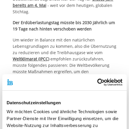
bereits am 4. Mai
- weit vor dem heutigen, globalen
Stichtag.
Der Erdüberlastungstag müsste bis 2030 jährlich um
19 Tage nach hinten verschoben werden
Um wieder in Balance mit den natürlichen
Lebensgrundlagen zu kommen, also die Übernutzung
zu reduzieren und die Treibhausgase wie vom
Weltklimarat (IPCC)
empfohlen zurückzufahren,
müsste folgendes passieren: Die Weltbevölkerung
müsste Maßnahmen ergreifen, um den
Erdüberlastungstag bis 2030 jedes Jahr um 19 Tage
nach hinten zu verschieben. Das könnte gelingen,
wenn die Menschheit konsequent Ressourcen spart,
erneuerbare Energien nutzt und beispielsweise die
Datenschutzeinstellungen
Lebensmittelabfälle weltweit halbiert.
Wir möchten Cookies und ähnliche Technologien sowie
Thiemo Fojkar, Vorstandsvorsitzender des
Partner-Dienste mit Ihrer Einwilligung einsetzen, um die
Internationalen Bundes (IB): „
Nachhaltigkeit in
Website-Nutzung zur Inhaltsverbesserung zu
unseren Geschäftsfeldern, Kreislaufwirtschaft und