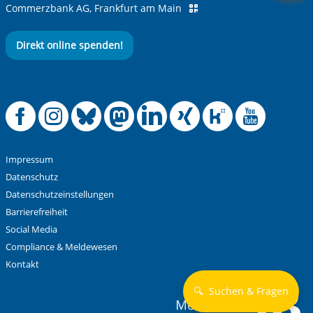
Commerzbank AG, Frankfurt am Main
Direkt online spenden!
Offizielle Facebook
Offizielle Instag
Offizielle Blue
Offizielle M
Offizielle
Offiziel
Offiz
Off
Impressum
Datenschutz
Datenschutzeinstellungen
Barrierefreiheit
Social Media
Compliance & Meldewesen
Kontakt
🔍
Suchen & Fragen