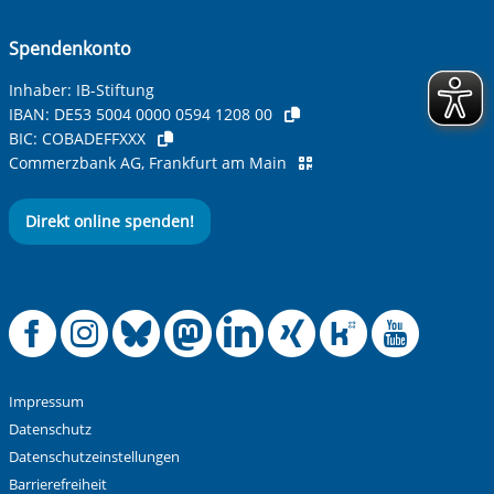
Spendenkonto
Inhaber: IB-Stiftung
IBAN:
DE53 5004 0000 0594 1208 00
BIC:
COBADEFFXXX
Commerzbank AG, Frankfurt am Main
Direkt online spenden!
Offizielle Facebook
Offizielle Instag
Offizielle Blue
Offizielle M
Offizielle
Offiziel
Offiz
Off
Impressum
Datenschutz
Datenschutzeinstellungen
Barrierefreiheit