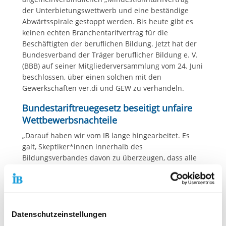
der Unterbietungswettwerb und eine beständige
Abwärtsspirale gestoppt werden. Bis heute gibt es
keinen echten Branchentarifvertrag für die
Beschäftigten der beruflichen Bildung. Jetzt hat der
Bundesverband der Träger beruflicher Bildung e. V.
(BBB) auf seiner Mitgliederversammlung vom 24. Juni
beschlossen, über einen solchen mit den
Gewerkschaften ver.di und GEW zu verhandeln.
Bundestariftreuegesetz beseitigt unfaire
Wettbewerbsnachteile
„Darauf haben wir vom IB lange hingearbeitet. Es
galt, Skeptiker*innen innerhalb des
Bildungsverbandes davon zu überzeugen, dass alle
profitieren: die Beschäftigten, die Bildungsträger und
die Gesellschaft“, sagt Thiemo Fojkar,
Vorstandsvorsitzender des IB. „Erst ein echter
Branchentarifvertrag gewährleistet faire Löhne und
faire Arbeitsbedingungen für die Beschäftigten. Ein
Datenschutzeinstellungen
echter Branchentarifvertrag, der über eine