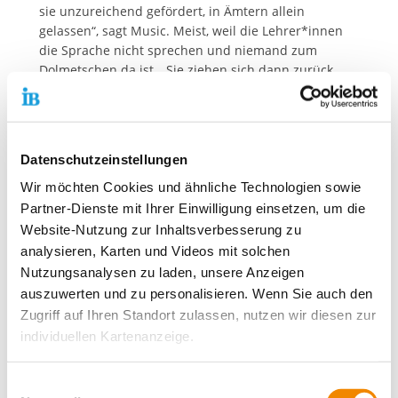
sie unzureichend gefördert, in Ämtern allein
gelassen“, sagt Music. Meist, weil die Lehrer*innen
die Sprache nicht sprechen und niemand zum
Dolmetschen da ist. „Sie ziehen sich dann zurück,
sind hilflos in der (noch) nicht vorhandenen Sprache
und leiden unter psychischen Belastungen.“
Essenziell ist dabei die Begleitung durch die
sozialpädagogischen Fachleute des Wohnheims und
Datenschutzeinstellungen
Beratungsstellen wie beispielsweise ADAS, der
Anlaufstelle für Diskriminierungsschutz an Schulen.
Wir möchten Cookies und ähnliche Technologien sowie
Partner-Dienste mit Ihrer Einwilligung einsetzen, um die
Durch sie werden sie aufgefangen und können in
Website-Nutzung zur Inhaltsverbesserung zu
einem geschützten Rahmen über den erlebten
analysieren, Karten und Videos mit solchen
Alltagsrassismus
sprechen. Music findet das wichtig:
Nutzungsanalysen zu laden, unsere Anzeigen
„Wir müssen mehr Orte schaffen, wo darüber
auszuwerten und zu personalisieren. Wenn Sie auch den
gesprochen wird, wo Betroffene sich austauschen
Zugriff auf Ihren Standort zulassen, nutzen wir diesen zur
können: Gesprächsrunden oder Elterncafés. Viele,
individuellen Kartenanzeige.
denen antimuslimischer Rassismus widerfährt, sind
Geflüchtete. Sie müssen die Hilflosigkeit und
Ohnmacht trotz ihrer Traumatisierung aushalten.
Soweit es für diese Zwecke erforderlich ist, erhalten
Einwilligungsauswahl
Ohne Begleitung durch unser geschultes Team