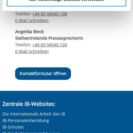
Matthias Schwerdtfeger
Cookies, die erforderlich zur Bereitstellung der von Ihnen
Stellvertretender Pressesprecher
aufgerufenen und somit gewünschten Website-
Telefon:
+49 69 94545-108
Funktionen sind. Diese Cookies setzen wir aufgrund
E-Mail schreiben
berechtigter Interessen und daher unabhängig von einer
Angelika Bieck
Einwilligung.
Stellvertretende Pressesprecherin
Telefon:
+49 69 94545-126
E-Mail schreiben
Kontaktformular öffnen
Zentrale IB-Websites:
Die Internationale Arbeit des IB
IB-Personalentwicklung
IB-Schulen