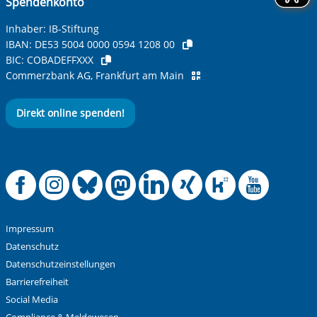
Spendenkonto
Inhaber: IB-Stiftung
IBAN:
DE53 5004 0000 0594 1208 00
BIC:
COBADEFFXXX
Commerzbank AG, Frankfurt am Main
Direkt online spenden!
Offizielle Facebook
Offizielle Instag
Offizielle Blue
Offizielle M
Offizielle
Offiziel
Offiz
Off
Impressum
Datenschutz
Datenschutzeinstellungen
Barrierefreiheit
Social Media