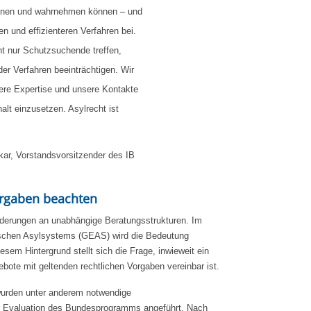
nnen und wahrnehmen können – und
ten und effizienteren Verfahren bei.
ht nur Schutzsuchende treffen,
der Verfahren beeinträchtigen. Wir
ere Expertise und unsere Kontakte
alt einzusetzen. Asylrecht ist
ar, Vorstandsvorsitzender des IB
orgaben beachten
derungen an unabhängige Beratungsstrukturen. Im
chen Asylsystems (GEAS) wird die Bedeutung
esem Hintergrund stellt sich die Frage, inwieweit ein
ebote mit geltenden rechtlichen Vorgaben vereinbar ist.
wurden unter anderem notwendige
r Evaluation des Bundesprogramms angeführt. Nach