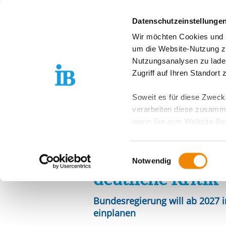
Springe zum Inhalt
Datenschutzeinstellunge
Wir möchten Cookies und ä
Über uns
Stand
um die Website-Nutzung zu
Nutzungsanalysen zu lade
Vorlesen
Zugriff auf Ihren Standort
Soweit es für diese Zwecke
verarbeiten diese zusamme
20.03.2026
wenn Sie zum Website-Bes
Geplantes Aus fü
geräteübergreifend. Dabei 
ausgeschlossen werden. Do
Asylverfahrensb
Einwilligungsauswahl
zusätzlichen Risiken für I
Notwendig
deutliche Kritik
Weitere Details finden Sie
Sie möchten, dass alle Web
Bundesregierung will ab 2027 i
Kategorien auswählen. Sie 
einplanen
Zwecke entscheiden und Ihre