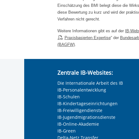
Einschätzung des BMI belegt diese die Wirks
diese Bewertung zu kurz und wird der prakt
Verfahren nicht gerecht.
Weitere Informationen gibt es auf der
IB-Web
„
Praxisbasierten Expertise
“ der
Bundesarbe
(BAGFW)
.
Zentrale IB-Websites:
Die Internationale Arbeit des IB
IB-Personalentwicklung
IB-Schulen
IB-Kindertageseinrichtungen
IB-Freiwilligendienste
IB-Jugendmigrationsdienste
IB-Online-Akademie
IB-Green
Delta-Netz Transfer