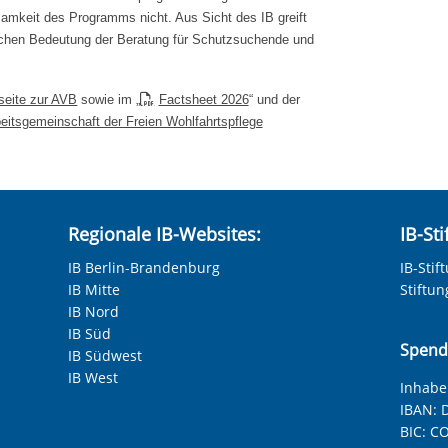
amkeit des Programms nicht. Aus Sicht des IB greift
ischen Bedeutung der Beratung für Schutzsuchende und
seite zur AVB
sowie im „
Factsheet 2026
“ und der
itsgemeinschaft der Freien Wohlfahrtspflege
Regionale IB-Websites:
IB-St
IB Berlin-Brandenburg
IB-Stif
IB Mitte
Stiftu
IB Nord
IB Süd
Spend
IB Südwest
IB West
Inhaber
IBAN:
D
BIC:
CO