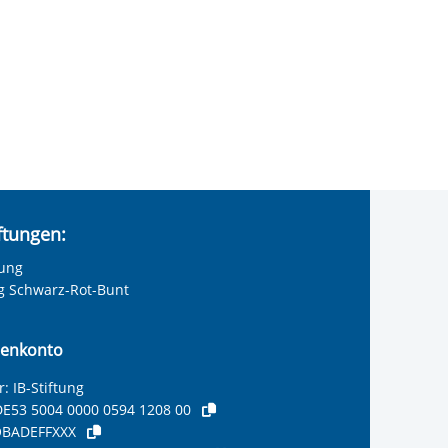
iftungen:
tung
ng Schwarz-Rot-Bunt
enkonto
: IB-Stiftung
E53 5004 0000 0594 1208 00
BADEFFXXX