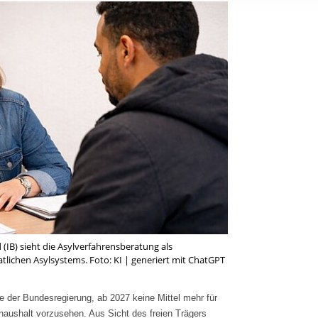
rstreckt sich nicht auf notwendige Cookies, die erforderlich zur B
n und somit gewünschten Website-Funktionen sind. Diese Cooki
ressen und daher unabhängig von einer Einwilligung.
(IB) sieht die Asylverfahrensberatung als
atlichen Asylsystems. Foto: KI | generiert mit ChatGPT
äne der Bundesregierung, ab 2027 keine Mittel mehr für
aushalt vorzusehen. Aus Sicht des freien Trägers