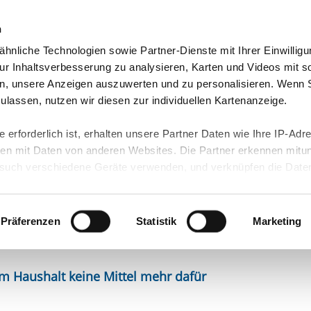
n
hnliche Technologien sowie Partner-Dienste mit Ihrer Einwilligu
orte & Angebote
Presse & Themen
Jobs & Karriere
r Inhaltsverbesserung zu analysieren, Karten und Videos mit s
n, unsere Anzeigen auszuwerten und zu personalisieren. Wenn 
 zulassen, nutzen wir diesen zur individuellen Kartenanzeige.
 erforderlich ist, erhalten unsere Partner Daten wie Ihre IP-Adr
n mit Daten von anderen Websites. Die Partner erkennen mitun
uch verschiedene Geräte verwenden, und verknüpfen die Date
r die
kann die Datenübertragung in Drittländer (insb. die USA) nicht
rt ist kein der EU gleichwertiges Datenschutzniveau gewährlei
eratung: IB übt
hre Daten führen kann.
Präferenzen
Statistik
Marketing
 in unseren
Datenschutzhinweisen
und in unserer
Cookie-Über
site-Funktionen für diese Zwecke aktiviert sind, müssen Sie al
m Haushalt keine Mittel mehr dafür
können mittels nachfolgender Buttons über Ihre Einwilligung für
 erteilte Einwilligung stets für die Zukunft widerrufen. Bitte be