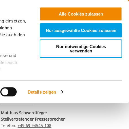
Jobs
Suchen
Alle Cookies zulassen
ng einsetzen,
Spenden
olchen
Nur ausgewählte Cookies zulassen
Sie auch den
Nur notwendige Cookies
verwenden
esse und
ter auch,
Kontaktdaten unseres
n
Presseteams
Dirk Altbürger
stet, was zu
Pressesprecher
Details zeigen
Telefon:
+49 69 94545-107
E-Mail schreiben
sicht
. Wenn
le Cookie-
Matthias Schwerdtfeger
 diese
Stellvertretender Pressesprecher
achten Sie:
Telefon:
+49 69 94545-108