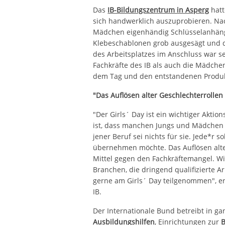
Das
IB-Bildungszentrum in Asperg
hatt
sich handwerklich auszuprobieren. Nac
Mädchen eigenhändig Schlüsselanhäng
Klebeschablonen grob ausgesägt und di
des Arbeitsplatzes im Anschluss war se
Fachkräfte des IB als auch die Mädchen
dem Tag und den entstandenen Produ
"Das Auflösen alter Geschlechterrollen
"Der Girls´ Day ist ein wichtiger Aktion
ist, dass manchen Jungs und Mädchen 
jener Beruf sei nichts für sie. Jede*r 
übernehmen möchte. Das Auflösen alter
Mittel gegen den Fachkräftemangel. W
Branchen, die dringend qualifizierte
gerne am Girls´ Day teilgenommen", er
IB.
Der Internationale Bund betreibt in 
Ausbildungshilfen
, Einrichtungen zur
B