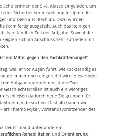
e Schülerinnen der 5.-8. Klasse eingeladen, um
h der Sicherheitsunterweisung fertigten die
er und Deko aus Blech an. Dazu wurden
e Form fertig ausgefeilt. Auch das Reinigen
lbstverständlich Teil der Aufgabe. Sowohl die
 zeigten sich im Anschluss sehr zufrieden mit
kten.
 ist ein Mittel gegen den Fachkräftemangel"
stag, weil er vor Augen führt, wie rückständig es
heute immer noch eingeredet wird, dieser oder
soll die Aufgabe übernehmen, die er*sie
 Geschlechterrollen ist auch ein wichtiges
ir erschließen dadurch neue Zielgruppen für
 Arbeitnehmende suchen. Deshalb haben wir
klärt Thiemo Fojkar, Vorstandsvorsitzender des
ganz Deutschland unter anderem
eruflichen Rehabilitation
und
Orientierung
,