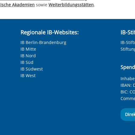
nische Akademien
sowie
Weiterbildungsstätten
.
Regionale IB-Websites:
IB-St
IB Berlin-Brandenburg
IB-Stif
IB Mitte
Stiftu
IB Nord
IB Süd
Spend
IB Südwest
IB West
Inhaber
IBAN:
D
BIC:
CO
Commer
Dire