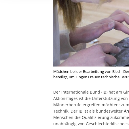
Ihre etwaige Einwilligung e
der von Ihnen aufgerufene
aufgrund berechtigter Inte
Mädchen bei der Bearbeitung von Blech: Der 
beteiligt, um jungen Frauen technische Beru
Der Internationale Bund (IB) hat am G
Aktionstages ist die Unterstützung vo
Männerberufe ergreifen möchten: zum 
Technik. Der IB ist als bundesweiter
An
Menschen die Qualifizierung zukommen 
unabhängig von Geschlechterklischees