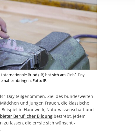
rstreckt sich nicht auf notwendige Cookies, die erforderlich zur B
n und somit gewünschten Website-Funktionen sind. Diese Cooki
ressen und daher unabhängig von einer Einwilligung.
Internationale Bund (IB) hat sich am Girls´ Day
fe nahezubringen. Foto: IB
irls´ Day teilgenommen. Ziel des bundesweiten
n Mädchen und jungen Frauen, die klassische
Beispiel in Handwerk, Naturwissenschaft und
bieter Beruflicher Bildung
bestrebt, jedem
zu lassen, die er*sie sich wünscht -
.