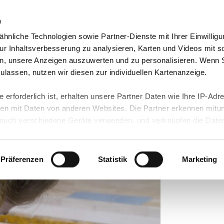
n
hnliche Technologien sowie Partner-Dienste mit Ihrer Einwilligu
orte & Angebote
Presse & Themen
Jobs & Karriere
r Inhaltsverbesserung zu analysieren, Karten und Videos mit s
n, unsere Anzeigen auszuwerten und zu personalisieren. Wenn 
 zulassen, nutzen wir diesen zur individuellen Kartenanzeige.
 erforderlich ist, erhalten unsere Partner Daten wie Ihre IP-Adr
Internationalen
n mit Daten von anderen Websites. Die Partner erkennen mitun
uch verschiedene Geräte verwenden, und verknüpfen die Date
önnen alles!
kann die Datenübertragung in Drittländer (insb. die USA) nicht
rt ist kein der EU gleichwertiges Datenschutzniveau gewährlei
hre Daten führen kann.
Präferenzen
Statistik
Marketing
 in unseren
Datenschutzhinweisen
und in unserer
Cookie-Über
site-Funktionen für diese Zwecke aktiviert sind, müssen Sie al
können mittels nachfolgender Buttons über Ihre Einwilligung für
 erteilte Einwilligung stets für die Zukunft widerrufen. Bitte be