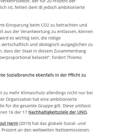
 Verkehrssektor, der für 20 Prozent der
ch ist, fehlen dem IB jedoch ambitionierte
samt-Einsparung beim CO2 zu betrachten und
mit aus der Verantwortung zu entlassen, können
wird es wichtig sein, die nötige
, wirtschaftlich und ökologisch ausgeglichen zu
eren, dass der Staat in diesem Zusammenhang
rproportional belastet", fordert Thiemo
mte Sozialbranche ebenfalls in der Pflicht zu
ht zu mehr Klimaschutz allerdings nicht nur bei
r Organisation hat eine ambitionierte
ie für die gesamte Gruppe gilt. Diese umfasst
eren 16 der 17
Nachhaltigkeitsziele der UNO
.
hout Harm
(2019) hat das globale Sozial- und
4 Prozent an den weltweiten Nettoemissionen.