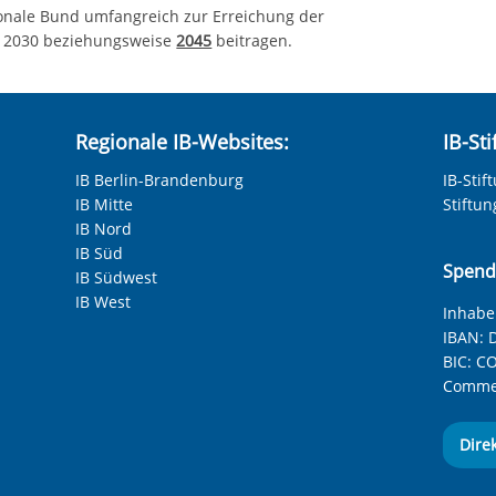
onale Bund umfangreich zur Erreichung der
s 2030 beziehungsweise
2045
beitragen.
Regionale IB-Websites:
IB-St
IB Berlin-Brandenburg
IB-Stif
IB Mitte
Stiftu
IB Nord
IB Süd
Spend
IB Südwest
IB West
Inhaber
IBAN:
D
BIC:
CO
Commer
Dire