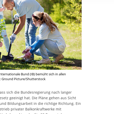
rstreckt sich nicht auf notwendige Cookies, die erforderlich zur B
n und somit gewünschten Website-Funktionen sind. Diese Cooki
ressen und daher unabhängig von einer Einwilligung.
ternationale Bund (IB) bemüht sich in allen
: Ground Picture/Shutterstock
dass sich die Bundesregierung nach langer
setz geeinigt hat. Die Pläne gehen aus Sicht
 und Bildungsarbeit in die richtige Richtung. Ein
Betrieb privater Balkonkraftwerke mit