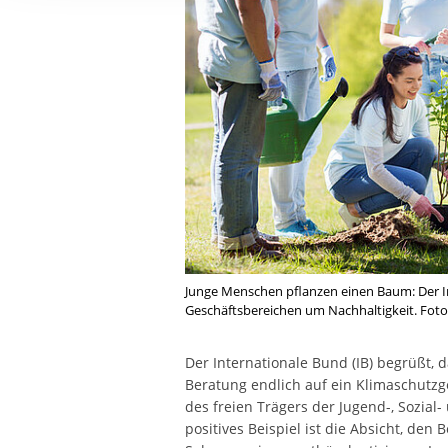
Ihre etwaige Einwilligung e
der von Ihnen aufgerufene
aufgrund berechtigter Inte
Junge Menschen pflanzen einen Baum: Der In
Geschäftsbereichen um Nachhaltigkeit. Foto
Der Internationale Bund (IB) begrüßt, 
Beratung endlich auf ein Klimaschutzge
des freien Trägers der Jugend-, Sozial-
positives Beispiel ist die Absicht, den 