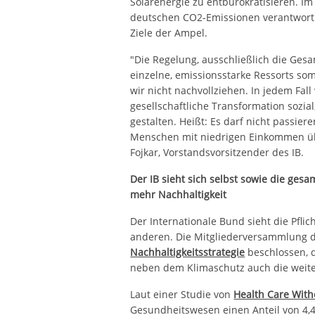
Solarenergie zu entbürokratisieren. Im
deutschen CO2-Emissionen verantwortli
Ziele der Ampel.
"Die Regelung, ausschließlich die Ge
einzelne, emissionsstarke Ressorts so
wir nicht nachvollziehen. In jedem Fall 
gesellschaftliche Transformation sozial
gestalten. Heißt: Es darf nicht passi
Menschen mit niedrigen Einkommen übe
Fojkar, Vorstandsvorsitzender des IB.
Der IB sieht sich selbst sowie die gesa
mehr Nachhaltigkeit
Der Internationale Bund sieht die Pflic
anderen. Die Mitgliederversammlung de
Nachhaltigkeitsstrategie
beschlossen, d
neben dem Klimaschutz auch die weit
Laut einer Studie von
Health Care Wit
Gesundheitswesen einen Anteil von 4,