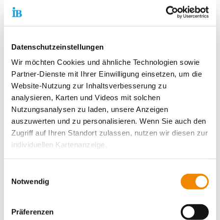
den Investitionsstau in der
Bildungsinfrastruktur endlich
angehen. Die Entscheidung ist längst
überfällig. Gleichzeitig wissen wir aus
Datenschutzeinstellungen
Schulen und Kitas seit Jahren, was
Wir möchten Cookies und ähnliche Technologien sowie
passiert, wenn notwendige
Partner-Dienste mit Ihrer Einwilligung einsetzen, um die
Investitionen aufgeschoben werden:
Website-Nutzung zur Inhaltsverbesserung zu
marode Gebäude, fehlende
analysieren, Karten und Videos mit solchen
Nutzungsanalysen zu laden, unsere Anzeigen
Ausstattung und schwierige
auszuwerten und zu personalisieren. Wenn Sie auch den
Arbeitsbedingungen. Mit einmaligen
Zugriff auf Ihren Standort zulassen, nutzen wir diesen zur
Programmen allein lässt sich dieser
individuellen Kartenanzeige.
Rückstand nicht beheben.
Soweit es für diese Zwecke erforderlich ist, erhalten
Einwilligungsauswahl
Thiemo Fojkar, Vorstandsvorsitzender des
unsere Partner Daten wie Ihre IP-Adresse und
Notwendig
IB
verarbeiten diese zusammen mit Daten von anderen
Websites. Die Partner erkennen mitunter auch, wenn Sie
Der IB appelliert daher an Bund und Länder, die
Präferenzen
zum Website-Besuch verschiedene Geräte verwenden,