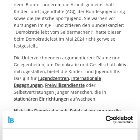
dem IB unter anderem die Arbeitsgemeinschaft
Kinder- und Jugendhilfe (AGJ), der Bundesjugendring
sowie die Deutsche Sportjugend. Sie warnen vor
Kürzungen im KJP - und zitieren den Bundeskanzler:
„Demokratie lebt vom Selbermachen!“, hatte dieser
beim Demokratiefest im Mai 2024 richtigerweise
festgestellt.
Die Unterzeichnenden argumentieren: Räume und
Gelegenheiten, um Demokratie und Gesellschaft aktiv
mitzugestalten, bietet die Kinder- und Jugendhilfe.
Das gilt für
Jugendzentren
,
internationale
Begegnungen
,
Freiwilligendienste
oder
Selbstvertretungen junger Menschen, die in
stationären Einrichtungen
aufwachsen.
Nicht die Demokratie aufs Spiel setzen, nur um die
Schuldenbremse einzuhalten
Nicht zuletzt die Ergebnisse der Europawahl, so die
Unterzeichnenden, zeigen, wie wichtig dieser