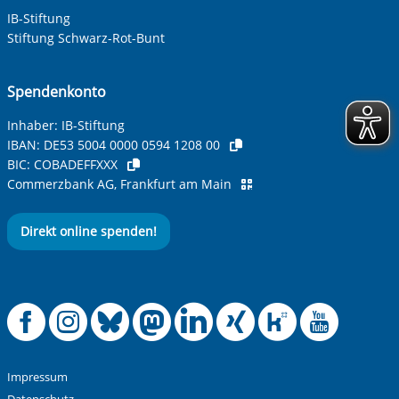
IB-Stiftung
Stiftung Schwarz-Rot-Bunt
Spendenkonto
Inhaber: IB-Stiftung
IBAN:
DE53 5004 0000 0594 1208 00
BIC:
COBADEFFXXX
Commerzbank AG, Frankfurt am Main
Direkt online spenden!
Offizielle Facebook
Offizielle Instag
Offizielle Blue
Offizielle M
Offizielle
Offiziel
Offiz
Off
Impressum