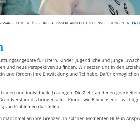
rstreckt sich nicht auf notwendige Cookies, die erforderlich zur B
n und somit gewünschten Website-Funktionen sind. Diese Cooki
ressen und daher unabhängig von einer Einwilligung.
NGSARBEIT E.V.
ÜBER UNS
UNSERE ANGEBOTE & DIENSTLEISTUNGEN
ERZ
n
tützungsangebote für Eltern, Kinder, Jugendliche und junge Erwach
n und neue Perspektiven zu finden. Wir setzen uns in den Erzieh
in und fördern ihre Entwicklung und Teilhabe. Dafür ermöglichen 
rtrauen und individuelle Lösungen. Die Ziele, an denen gearbeitet
rundverständnis bringen alle – Kinder wie Erwachsene – wichtige
ng von Problemen darstellen.
rn manchmal an ihre Grenzen. In solchen Momenten Hilfe in Anspr