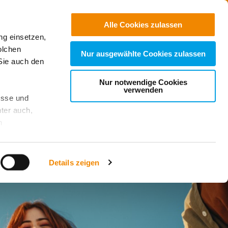
Jobs
Suchen
Alle Cookies zulassen
ng einsetzen,
Spenden
olchen
Nur ausgewählte Cookies zulassen
Sie auch den
Nur notwendige Cookies
verwenden
esse und
ter auch,
n
stet, was zu
Details zeigen
sicht
. Wenn
le Cookie-
 diese
achten Sie: