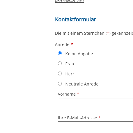
069 94545-230
Kontaktformular
Das Formular enthält einige Fehler!
Die mit einem Sternchen (
*
) gekennzei
Anrede
*
Keine Angabe
Frau
Herr
Neutrale Anrede
Vorname
*
Ihre E-Mail-Adresse
*