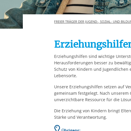
Ihre etwaige Einwilligung e
der von Ihnen aufgerufene
aufgrund berechtigter Inte
FREIER TRÄGER DER JUGEND-, SOZIAL- UND BILDU
Erziehungshilfe
Erziehungshilfen sind wichtige Unters
Herausforderungen besser zu bewältige
Schutz von Kindern und Jugendlichen e
Lebensorte.
Unsere Erziehungshilfen setzen auf Ve
gemeinsam festgelegt. Nach unserem G
unverzichtbare Ressource für die Lösu
Die Erziehung von Kindern bringt Elte
Stärke und Verantwortung.
Übrigens: