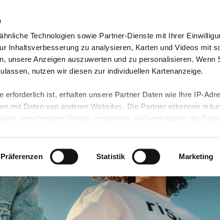
n
hnliche Technologien sowie Partner-Dienste mit Ihrer Einwilligu
orte & Angebote
Presse & Themen
Jobs & Karriere
r Inhaltsverbesserung zu analysieren, Karten und Videos mit s
n, unsere Anzeigen auszuwerten und zu personalisieren. Wenn 
 zulassen, nutzen wir diesen zur individuellen Kartenanzeige.
 erforderlich ist, erhalten unsere Partner Daten wie Ihre IP-Adr
n mit Daten von anderen Websites. Die Partner erkennen mitun
uch verschiedene Geräte verwenden, und verknüpfen die Date
kann die Datenübertragung in Drittländer (insb. die USA) nicht
rt ist kein der EU gleichwertiges Datenschutzniveau gewährlei
hre Daten führen kann.
Präferenzen
Statistik
Marketing
 in unseren
Datenschutzhinweisen
und in unserer
Cookie-Über
site-Funktionen für diese Zwecke aktiviert sind, müssen Sie al
können mittels nachfolgender Buttons über Ihre Einwilligung für
 erteilte Einwilligung stets für die Zukunft widerrufen. Bitte be