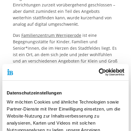
Einrichtungen zurzeit vorübergehend geschlossen –
aber damit zumindest ein Teil des Angebots
weiterhin stattfinden kann, wurde kurzerhand von
analog auf digital umgeschwenkt.
Das
Familienzentrum Wernigerode
ist eine
Begegnungsstätte für Kinder, Familien und
Senior*innen, die im Herzen des Stadtfeldes liegt. Es
ist ein Ort, an dem sich jede und jeder wohlfühlen
und an verschiedenen Angeboten für Klein und Groß
teilnehmen kann. Dabei legen die Mitarbeiter*innen
des IB großen Wert auf Kooperationen mit der Stadt,
Vereinen, Beratungsstellen, Kursleiter*innen und
Ehrenamtlichen.
Datenschutzeinstellungen
Im
Schülerfreizeitzentrum
können Schüler*innen
Wir möchten Cookies und ähnliche Technologien sowie
normalerweise Freunde treffen, ihre Freizeit
Partner-Dienste mit Ihrer Einwilligung einsetzen, um die
individuell gestalten und ihren
Website-Nutzung zur Inhaltsverbesserung zu
naturwissenschaftlichen Interessen freien Lauf
analysieren, Karten und Videos mit solchen
lassen. Die vielfältigen Anregungen und
Herausforderungen der Pädagog*innen des IB
Nutzungsanalysen zu laden, unsere Anzeigen