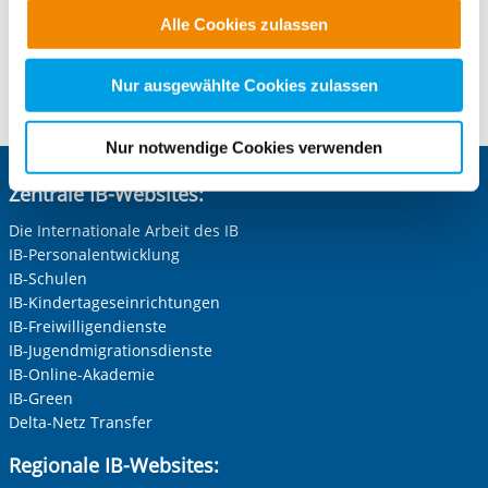
E-Mail schreiben
Funktionen für diese Zwecke aktiviert sind, müssen Sie
Alle Cookies zulassen
alle Cookie-Kategorien auswählen. Sie können mittels
nachfolgender Buttons über Ihre Einwilligung für diese
Kontaktformular öffnen
Zwecke entscheiden und Ihre erteilte Einwilligung stets
Nur ausgewählte Cookies zulassen
für die Zukunft widerrufen. Bitte beachten Sie: Ihre
etwaige Einwilligung erstreckt sich nicht auf notwendige
Nur notwendige Cookies verwenden
Cookies, die erforderlich zur Bereitstellung der von Ihnen
aufgerufenen und somit gewünschten Website-
Zentrale IB-Websites:
Funktionen sind. Diese Cookies setzen wir aufgrund
Die Internationale Arbeit des IB
berechtigter Interessen und daher unabhängig von einer
IB-Personalentwicklung
Einwilligung.
IB-Schulen
IB-Kindertageseinrichtungen
IB-Freiwilligendienste
IB-Jugendmigrationsdienste
IB-Online-Akademie
IB-Green
Delta-Netz Transfer
Regionale IB-Websites: