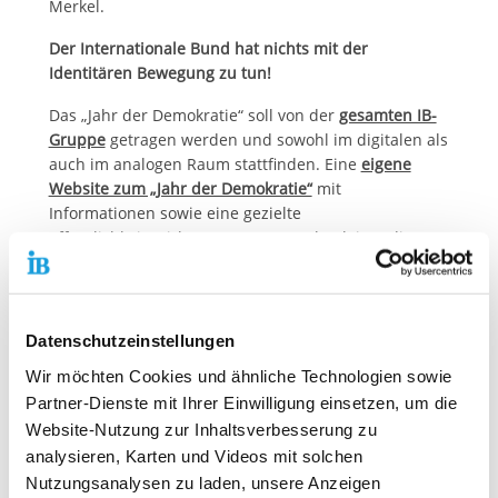
Merkel.
Der Internationale Bund hat nichts mit der
Identitären Bewegung zu tun!
Das „Jahr der Demokratie“ soll von der
gesamten IB-
Gruppe
getragen werden und sowohl im digitalen als
auch im analogen Raum stattfinden. Eine
eigene
Website zum „Jahr der Demokratie“
mit
Informationen sowie eine gezielte
öffentlichkeitswirksame Kampagne begleiten diesen
Prozess.
Der IB hat das "Jahr der Demokratie" bereits Ende
2023 ausgerufen. Im Januar 2024 wurde dann
Datenschutzeinstellungen
bekannt, dass sich AfD-Mitglieder mit Angehörigen
Wir möchten Cookies und ähnliche Technologien sowie
der Identitären Bewegung getroffen hatten, um Pläne
für die massenhafte Abschiebung von Menschen mit
Partner-Dienste mit Ihrer Einwilligung einsetzen, um die
Migrationshintergrund zu besprechen. Nicht erst seit
Website-Nutzung zur Inhaltsverbesserung zu
diesem Vorfall wird die „Identitäre Bewegung“ in
analysieren, Karten und Videos mit solchen
Medienberichten mitunter mit „IB“ abgekürzt. Dies
Nutzungsanalysen zu laden, unsere Anzeigen