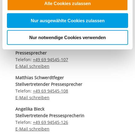
Alle Cookies zulassen
alle Cookie-Kategorien auswählen. Sie können mittels
dirk.altbuerger@ib.de
internationaler-bund.de
nachfolgender Buttons über Ihre Einwilligung für diese
Zwecke entscheiden und Ihre erteilte Einwilligung stets
Nur ausgewählte Cookies zulassen
für die Zukunft widerrufen. Bitte beachten Sie: Ihre
etwaige Einwilligung erstreckt sich nicht auf notwendige
Kontaktdaten unseres Presseteams
Nur notwendige Cookies verwenden
Cookies, die erforderlich zur Bereitstellung der von Ihnen
Dirk Altbürger
aufgerufenen und somit gewünschten Website-
Pressesprecher
Funktionen sind. Diese Cookies setzen wir aufgrund
Telefon:
+49 69 94545-107
berechtigter Interessen und daher unabhängig von einer
E-Mail schreiben
Einwilligung.
Matthias Schwerdtfeger
Stellvertretender Pressesprecher
Telefon:
+49 69 94545-108
E-Mail schreiben
Angelika Bieck
Stellvertretende Pressesprecherin
Telefon:
+49 69 94545-126
E-Mail schreiben