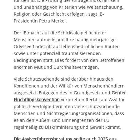
für den IB: Die Prüfung der Anträge muss fair sein
und unabhängig von Kriterien wie Weltanschauung,
Religion oder Geschlecht erfolgen“, sagt IB-
Präsidentin Petra Merkel.
Der IB macht auf die Schicksale geflüchteter
Menschen aufmerksam: Ihre häufig mehrjährige
Odyssee findet oft auf lebensbedrohlichen Routen
sowie unter potenziell traumatisierenden
Bedingungen statt. Dies fordert von den Betroffenen
enormen Mut und Durchhaltevermögen.
Viele Schutzsuchende sind darüber hinaus den
Konditionen und der Willkür von Menschenhändlern
ausgesetzt. Entgegen des in Grundgesetz und
Genfer
Flüchtlingskonvention
verbrieften Rechts auf Asyl für
politisch Verfolgte berichten viele schutzsuchende
Menschen und Nichtregierungsorganisationen, dass
es an den Außen- und Binnengrenzen der EU
regelmäßig zu Diskriminierung und Gewalt kommt.
Die Asylverfahrensberatung sollte auch 2025 aus