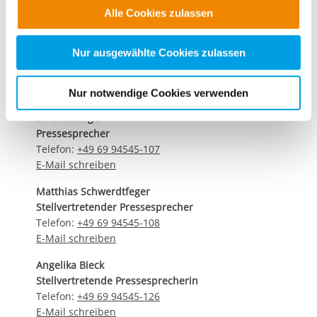
Funktionen für diese Zwecke aktiviert sind, müssen Sie
Telefon +49 69 94545-107
Alle Cookies zulassen
alle Cookie-Kategorien auswählen. Sie können mittels
dirk.altbuerger@ib.de
nachfolgender Buttons über Ihre Einwilligung für diese
internationaler-bund.de
Zwecke entscheiden und Ihre erteilte Einwilligung stets
Nur ausgewählte Cookies zulassen
für die Zukunft widerrufen. Bitte beachten Sie: Ihre
etwaige Einwilligung erstreckt sich nicht auf notwendige
Kontaktdaten unseres Presseteams
Nur notwendige Cookies verwenden
Cookies, die erforderlich zur Bereitstellung der von Ihnen
Dirk Altbürger
aufgerufenen und somit gewünschten Website-
Pressesprecher
Funktionen sind. Diese Cookies setzen wir aufgrund
Telefon:
+49 69 94545-107
berechtigter Interessen und daher unabhängig von einer
E-Mail schreiben
Einwilligung.
Matthias Schwerdtfeger
Stellvertretender Pressesprecher
Telefon:
+49 69 94545-108
E-Mail schreiben
Angelika Bieck
Stellvertretende Pressesprecherin
Telefon:
+49 69 94545-126
E-Mail schreiben