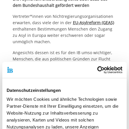
dem Bundeshaushalt gefördert werden
Vertreter*innen von Nichtregierungsorganisationen
erwarten, dass viele der in der
EU-Asylreform (GEAS)
enthaltenen Bestimmungen Menschen den Zugang
zu Asyl in Europa weiter erschweren oder sogar
unmöglich machen.
Angesichts dessen ist es für den IB umso wichtiger,
Menschen, die aus politischen Gründen zur Flucht
gezwungen wurden, eine vertrauensvolle,
professionelle Unterstützung zu ermöglichen. „
Mit
unseren
Asylverfahrensberatungen
,
kurz
AVB
,
bieten
wir
Schutzsuchenden
ein bundesweit verfügbares
Datenschutzeinstellungen
Beratungsangebot, damit sie ihr Recht wahrnehmen
können“, erläutert Petra Merkel. Dies gilt es auch im
Wir möchten Cookies und ähnliche Technologien sowie
Rahmen der Planung des Bundeshaushalts für 2025
Partner-Dienste mit Ihrer Einwilligung einsetzen, um die
zu berücksichtigen, durch den die AVB bislang
Website-Nutzung zur Inhaltsverbesserung zu
gefördert wird.
analysieren, Karten und Videos mit solchen
„Unser besonderer Dank gilt den Mitarbeiterinnen
Nutzungsanalysen zu laden, unsere Anzeigen