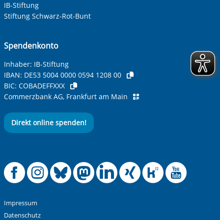
IB-Stiftung
Stiftung Schwarz-Rot-Bunt
Spendenkonto
Inhaber: IB-Stiftung
IBAN:
DE53 5004 0000 0594 1208 00
BIC:
COBADEFFXXX
Commerzbank AG, Frankfurt am Main
Direkt online spenden!
Offizielle Facebook
Offizielle Instag
Offizielle Blue
Offizielle M
Offizielle
Offiziel
Offiz
Off
Impressum
Datenschutz