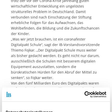
trotz der vor der Corona-Krise jahrelang guten
wirtschaftlicher Entwicklung ein ungelöstes
strukturelles Problem in Deutschland. Damit
verbunden sind nach Einschätzung der Stiftung
erhebliche Folgen für das Aufwachsen, das
Wohlbefinden, die Bildung und die Zukunftschancen
der Kinder.
„Was wir jetzt brauchen, ist ein coronafester
Digitalpakt Schule“, sagt der IB-Vorstandsvorsitzende
Thiemo Fojkar. „Der Digitalpakt Schule muss weiter
als bisher gedacht werden. Es geht nicht nur darum,
ausschließlich die Schulen mit besserem digitalen
Equipement auszustatten, sondern die
bürokratischen Hürden für den Abruf der Mittel zu
senken“, so Fojkar weiter.
Von den fünf Milliarden Euro des Digitalpakts waren
Anfang des Jahres erst 20 Millionen Euro abgerufen
worden. „Wenn es tatsächlich
Informatiklehrer*innen an deutschen Schulen gibt,
betreiben sie nebenbei oft noch das Netzwerk der
Schule, statt zu unterrichten. Das kann nicht sein
Datenschutzeinstellungen