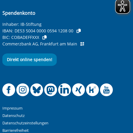
Spendenkonto
Inhaber: IB-Stiftung
IBAN:
DE53 5004 0000 0594 1208 00
BIC:
COBADEFFXXX
Commerzbank AG, Frankfurt am Main
Direkt online spenden!
Offizielle Facebook
Offizielle Instag
Offizielle Blue
Offizielle M
Offizielle
Offiziel
Offiz
Off
Impressum
Datenschutz
Datenschutzeinstellungen
Barrierefreiheit