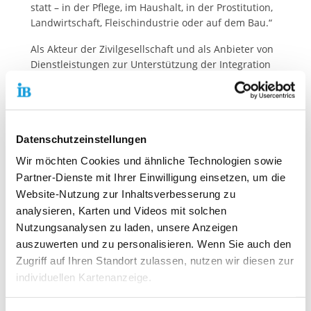
statt – in der Pflege, im Haushalt, in der Prostitution,
Landwirtschaft, Fleischindustrie oder auf dem Bau.“
Als Akteur der Zivilgesellschaft und als Anbieter von
Dienstleistungen zur Unterstützung der Integration
von Menschen in Deutschland setzt der
Internationale Bund sich deshalb für einen besseren
Schutz von Opfern des Menschenhandels, mehr
Prävention sowie für eine gerechte Politik in
Datenschutzeinstellungen
Deutschland ein, die Maßnahmen schafft, um
Betroffenen Zugang zu Schutz und wirksamer
Wir möchten Cookies und ähnliche Technologien sowie
Unterstützung zu bieten. „Es ist die Aufgabe einer
Partner-Dienste mit Ihrer Einwilligung einsetzen, um die
Zivilgesellschaft, wachsam zu sein und jeden
Website-Nutzung zur Inhaltsverbesserung zu
Verdacht auf Verletzungen von Menschenrechten zu
analysieren, Karten und Videos mit solchen
beachten und zu melden, um Menschenhandel zu
Nutzungsanalysen zu laden, unsere Anzeigen
verhindern“, erklärt Thiemo Fojkar,
auszuwerten und zu personalisieren. Wenn Sie auch den
Vorstandsvorsitzender des IB.
Zugriff auf Ihren Standort zulassen, nutzen wir diesen zur
Weltweit zählt Menschenhandel zu den am
individuellen Kartenanzeige.
schnellsten wachsenden Verbrechen, was nicht nur
an den zunehmenden digitalen Möglichkeiten zur
Soweit es für diese Zwecke erforderlich ist, erhalten