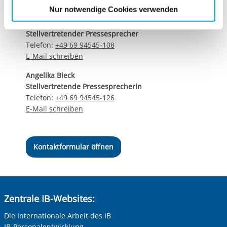
E-Mail schreiben
etwaige Einwilligung erstreckt sich nicht auf notwendige
Nur notwendige Cookies verwenden
Cookies, die erforderlich zur Bereitstellung der von Ihnen
Matthias Schwerdtfeger
aufgerufenen und somit gewünschten Website-
Stellvertretender Pressesprecher
Funktionen sind. Diese Cookies setzen wir aufgrund
Telefon:
+49 69 94545-108
berechtigter Interessen und daher unabhängig von einer
E-Mail schreiben
Einwilligung.
Angelika Bieck
Stellvertretende Pressesprecherin
Telefon:
+49 69 94545-126
E-Mail schreiben
Kontaktformular öffnen
Zentrale IB-Websites:
Die Internationale Arbeit des IB
IB-Personalentwicklung