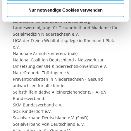
Kindervereinigung e.V.
etwaige Einwilligung erstreckt sich nicht auf notwendige
Arbeitsgemeinschaft der Spitzenverbände der Freien
Nur notwendige Cookies verwenden
Cookies, die erforderlich zur Bereitstellung der von Ihnen
Wohlfahrtspflege des Landes NRW
Landesfamilienrat Baden-Württemberg
aufgerufenen und somit gewünschten Website-
Landesvereinigung für Gesundheit und Akademie für
Funktionen sind. Diese Cookies setzen wir aufgrund
Sozialmedizin Niedersachsen e.V.
berechtigter Interessen und daher unabhängig von einer
LIGA der Freien Wohlfahrtspflege in Rheinland-Pfalz
Einwilligung.
e.V.
Nationale Armutskonferenz (nak)
National Coalition Deutschland - Netzwerk zur
Umsetzung der UN-Kinderrechtskonvention e.V.
NaturFreunde Thüringen e.V.
Präventionsketten in Niedersachsen - Gesund
aufwachsen für alle Kinder
Selbsthilfeinitiative Alleinerziehender (SHIA) e.V.
Bundesverband
SKM Bundesverband e.V.
SOS-Kinderdorf e.V.
Sozialverband Deutschland e.V. (SoVD)
Sozialverband VdK Deutschland e. V.
Väteraufbruch für Kinder e.V.