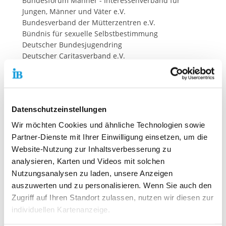
Bundesforum Männer - Interessenverband für
Jungen, Männer und Väter e.V.
Bundesverband der Mütterzentren e.V.
Bündnis für sexuelle Selbstbestimmung
Deutscher Bundesjugendring
Deutscher Caritasverband e.V.
Deutsches Kinderhilfswerk e.V.
Der Kinderschutzbund e.V.
Der Kinderschutzbund LV Rheinland-Pfalz e.V.
Deutscher Paritätischer Wohlfahrtsverband -
Datenschutzeinstellungen
Gesamtverband e. V.
Deutscher Gewerkschaftsbund
Wir möchten Cookies und ähnliche Technologien sowie
DGSF - Deutsche Gesellschaft f. Systemische
Partner-Dienste mit Ihrer Einwilligung einsetzen, um die
Therapie, Beratung u. Familientherapie e.V.
Website-Nutzung zur Inhaltsverbesserung zu
Diakonie Deutschland Evangelisches Werk für
analysieren, Karten und Videos mit solchen
Diakonie und Entwicklung e.V.
Nutzungsanalysen zu laden, unsere Anzeigen
Diakonie Hessen - Diakonisches Werk in Hessen und
auszuwerten und zu personalisieren. Wenn Sie auch den
Nassau und Kurhessen-Waldeck e.V.
Zugriff auf Ihren Standort zulassen, nutzen wir diesen zur
Diakonisches Werk Evangelischer Kirchen in
individuellen Kartenanzeige.
Mitteldeutschland e. V.
Diakonisches Werk der Evangelischen Kirche der