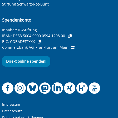
Stiftung Schwarz-Rot-Bunt
Spendenkonto
Inhaber: IB-Stiftung
IBAN:
DE53 5004 0000 0594 1208 00
BIC:
COBADEFFXXX
Commerzbank AG, Frankfurt am Main
Direkt online spenden!
Offizielle Facebook
Offizielle Instag
Offizielle Blue
Offizielle M
Offizielle
Offiziel
Offiz
Off
Impressum
Datenschutz
Datenschutzeinstellungen