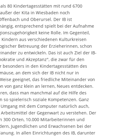
 als 80 Kindertagesstätten mit rund 6700
 außer der Kita in Wiesbaden noch
Offenbach und Oberursel. Der IB ist
bhängig, entsprechend spielt bei der Aufnahme
ionszugehörigkeit keine Rolle. Im Gegenteil,
 Kindern aus verschiedenen Kulturkreisen
gogischer Betreuung der Erzieherinnen, schon
inander zu entwickeln. Das ist auch Ziel der IB-
kratie und Akzeptanz", die zwar für den
er besonders in den Kindertagesstätten des
umäuse, an dem sich der IB nicht nur in
 Weise geeignet, das friedliche Miteinander von
on von ganz klein an lernen, Neues entdecken.
hren, dass man manchmal auf die Hilfe des
 so spielerisch soziale Kompetenzen. Ganz
e Umgang mit dem Computer natürlich auch,
n Arbeitsmittel der Gegenwart zu verstehen. Der
n 300 Orten, 10.000 Mitarbeiterinnen und
indern, Jugendlichen und Erwachsenen bei der
anung. In allen Einrichtungen des IB, darunter