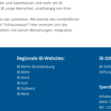
tels und Gästehäuser und mehr als 60
s IB, junge Menschen, unabhängig von ihrer
es der Leitmotive. Wie könnte das sinnbildlicher
t "Schlaumäuse"? Hier vereinen sich die
itteln, mit seinen Bemühungen, Integration
Regionale IB-Websites:
IB-St
IB Berlin-Brandenburg
IB-Stif
IB Mitte
Stiftu
IB Nord
IB Süd
Spend
IB Südwest
IB West
Inhaber
IBAN:
D
BIC:
CO