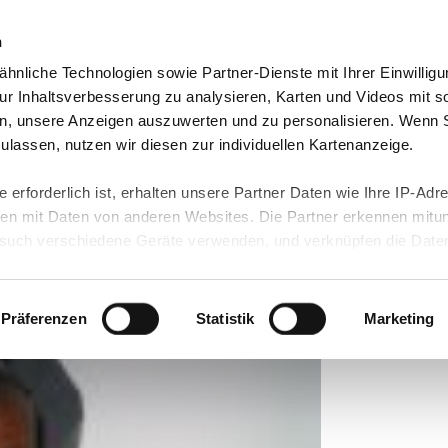
n
hnliche Technologien sowie Partner-Dienste mit Ihrer Einwilligu
orte & Angebote
Presse & Themen
Jobs & Karriere
r Inhaltsverbesserung zu analysieren, Karten und Videos mit s
n, unsere Anzeigen auszuwerten und zu personalisieren. Wenn 
 zulassen, nutzen wir diesen zur individuellen Kartenanzeige.
 erforderlich ist, erhalten unsere Partner Daten wie Ihre IP-Adr
iale Kompetenzen
n mit Daten von anderen Websites. Die Partner erkennen mitun
uch verschiedene Geräte verwenden, und verknüpfen die Date
kann die Datenübertragung in Drittländer (insb. die USA) nicht
rt ist kein der EU gleichwertiges Datenschutzniveau gewährlei
hre Daten führen kann.
Präferenzen
Statistik
Marketing
 in unseren
Datenschutzhinweisen
und in unserer
Cookie-Über
site-Funktionen für diese Zwecke aktiviert sind, müssen Sie al
können mittels nachfolgender Buttons über Ihre Einwilligung für
 erteilte Einwilligung stets für die Zukunft widerrufen. Bitte be