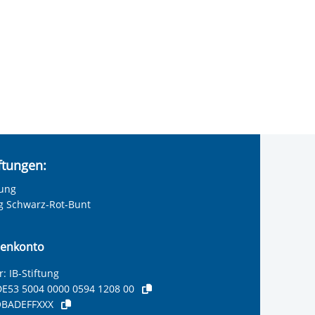
iftungen:
tung
ng Schwarz-Rot-Bunt
enkonto
: IB-Stiftung
E53 5004 0000 0594 1208 00
BADEFFXXX