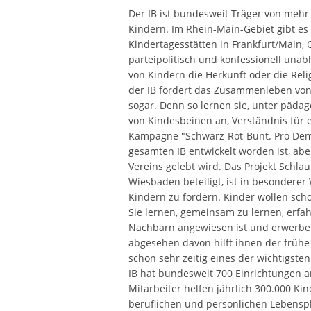
Der IB ist bundesweit Träger von mehr
Kindern. Im Rhein-Main-Gebiet gibt es
Kindertagesstätten in Frankfurt/Main, 
parteipolitisch und konfessionell una
von Kindern die Herkunft oder die Relig
der IB fördert das Zusammenleben von
sogar. Denn so lernen sie, unter päda
von Kindesbeinen an, Verständnis für e
Kampagne "Schwarz-Rot-Bunt. Pro Demo
gesamten IB entwickelt worden ist, ab
Vereins gelebt wird. Das Projekt Schla
Wiesbaden beteiligt, ist in besonderer
Kindern zu fördern. Kinder wollen sch
Sie lernen, gemeinsam zu lernen, erfa
Nachbarn angewiesen ist und erwerben
abgesehen davon hilft ihnen der früh
schon sehr zeitig eines der wichtigste
IB hat bundesweit 700 Einrichtungen a
Mitarbeiter helfen jährlich 300.000 K
beruflichen und persönlichen Lebenspl