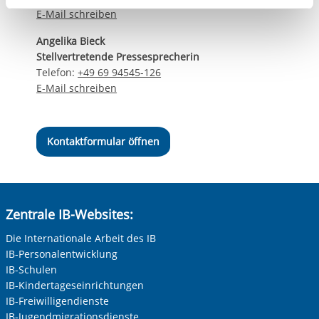
aufgerufenen und somit gewünschten Website-
E-Mail schreiben
Funktionen sind. Diese Cookies setzen wir aufgrund
Angelika Bieck
berechtigter Interessen und daher unabhängig von einer
Stellvertretende Pressesprecherin
Einwilligung.
Telefon:
+49 69 94545-126
E-Mail schreiben
Kontaktformular öffnen
Zentrale IB-Websites:
Die Internationale Arbeit des IB
IB-Personalentwicklung
IB-Schulen
IB-Kindertageseinrichtungen
IB-Freiwilligendienste
IB-Jugendmigrationsdienste