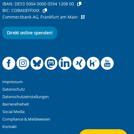
IBAN:
DE53 5004 0000 0594 1208 00
BIC:
COBADEFFXXX
Commerzbank AG, Frankfurt am Main
Direkt online spenden!
Offizielle Facebook
Offizielle Instag
Offizielle Blue
Offizielle M
Offizielle
Offiziel
Offiz
Off
Impressum
Datenschutz
Datenschutzeinstellungen
Barrierefreiheit
Social Media
Compliance & Meldewesen
Kontakt