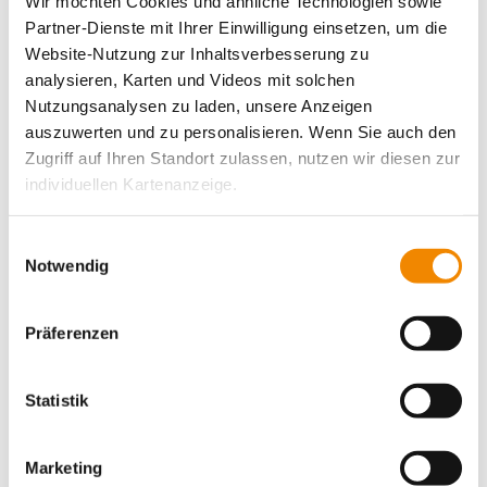
Wir möchten Cookies und ähnliche Technologien sowie
Partner-Dienste mit Ihrer Einwilligung einsetzen, um die
Website-Nutzung zur Inhaltsverbesserung zu
analysieren, Karten und Videos mit solchen
Nutzungsanalysen zu laden, unsere Anzeigen
auszuwerten und zu personalisieren. Wenn Sie auch den
Zugriff auf Ihren Standort zulassen, nutzen wir diesen zur
individuellen Kartenanzeige.
Soweit es für diese Zwecke erforderlich ist, erhalten
Einwilligungsauswahl
unsere Partner Daten wie Ihre IP-Adresse und
Notwendig
verarbeiten diese zusammen mit Daten von anderen
Websites. Die Partner erkennen mitunter auch, wenn Sie
Präferenzen
zum Website-Besuch verschiedene Geräte verwenden,
und verknüpfen die Daten geräteübergreifend. Dabei
Zum Vergrößern Bild anklicken!
kann die Datenübertragung in Drittländer (insb. die USA)
Statistik
nicht ausgeschlossen werden. Dort ist kein der EU
gleichwertiges Datenschutzniveau gewährleistet, was zu
Marketing
zusätzlichen Risiken für Ihre Daten führen kann.