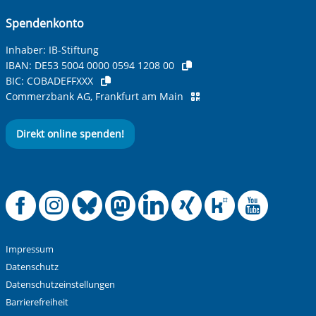
Spendenkonto
Inhaber: IB-Stiftung
IBAN:
DE53 5004 0000 0594 1208 00
BIC:
COBADEFFXXX
Commerzbank AG, Frankfurt am Main
Direkt online spenden!
Offizielle Facebook
Offizielle Instag
Offizielle Blue
Offizielle M
Offizielle
Offiziel
Offiz
Off
Impressum
Datenschutz
Datenschutzeinstellungen
Barrierefreiheit