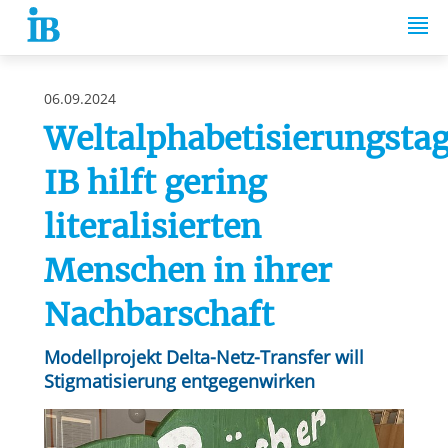
Springe zum Inhalt
06.09.2024
Weltalphabetisierungstag
IB hilft gering
literalisierten
Menschen in ihrer
Nachbarschaft
Modellprojekt Delta-Netz-Transfer will
Stigmatisierung entgegenwirken