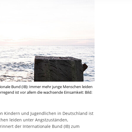
rstreckt sich nicht auf notwendige Cookies, die erforderlich zur B
n und somit gewünschten Website-Funktionen sind. Diese Cooki
ressen und daher unabhängig von einer Einwilligung.
ionale Bund (IB): Immer mehr junge Menschen leiden
regend ist vor allem die wachsende Einsamkeit: Bild:
n Kindern und Jugendlichen in Deutschland ist
hen leiden unter Angstzuständen,
innert der Internationale Bund (IB) zum