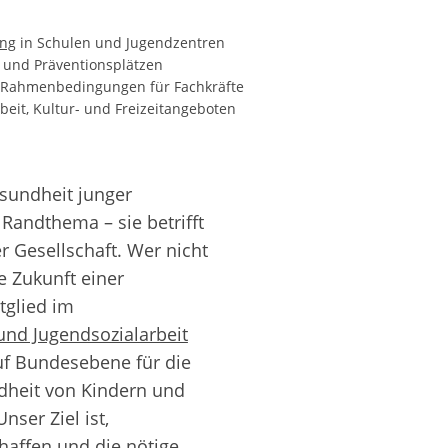
ung
in Schulen und Jugendzentren
 und Präventionsplätzen
le Rahmenbedingungen für Fachkräfte
beit, Kultur- und Freizeitangeboten
sundheit junger
Randthema – sie betrifft
 Gesellschaft. Wer nicht
ie Zukunft einer
tglied im
nd Jugendsozialarbeit
auf Bundesebene für die
dheit von Kindern und
nser Ziel ist,
haffen und die nötige