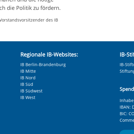
h die Politik zu fördern.
 Vorstandsvorsitzender des IB
Regionale IB-Websites:
IB-St
IB Berlin-Brandenburg
IB-Stif
IB Mitte
Stiftu
IB Nord
IB Süd
Spend
IB Südwest
IB West
Inhaber
IBAN:
D
BIC:
CO
Commer