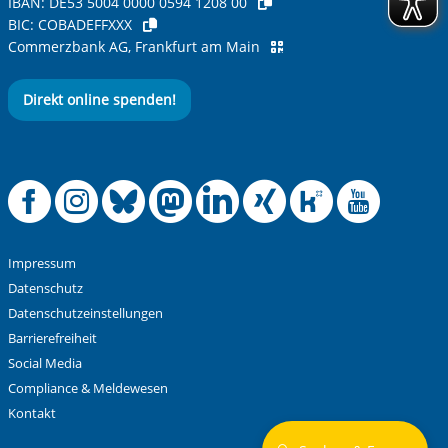
IBAN:
DE53 5004 0000 0594 1208 00
BIC:
COBADEFFXXX
Commerzbank AG, Frankfurt am Main
Direkt online spenden!
Offizielle Facebook
Offizielle Instag
Offizielle Blue
Offizielle M
Offizielle
Offiziel
Offiz
Off
Impressum
Datenschutz
Datenschutzeinstellungen
Barrierefreiheit
Social Media
Compliance & Meldewesen
Kontakt