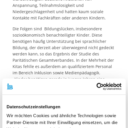
Anspannung, Teilnahmslosigkeit und
Niedergeschlagenheit und hatten kaum soziale
Kontakte mit Fachkräften oder anderen Kindern.
Die Folgen sind Bildungslücken, insbesondere
sozioökonomisch benachteiligter Kinder. Diese
benötigen häufig Unterstützung bei sprachlicher
Bildung, der derzeit aber überwiegend nicht gedeckt
werden kann, so das Ergebnis der Studie des
Paritätischen Gesamtverbandes. In der Mehrheit der
Kitas fehlle es außerdem an qualifiziertem Personal
im Bereich Inklusion sowie Medienpädagogik.
„Kinder benötigen gerade in jungen Jahren eine
Betreuung, die es ihnen ermöglicht, sich individuell
zu entfalten,“ erklärt Thiemo Fojkar,
Vorstandsvorsitzender des IB. „Was in dieser Zeit
verpasst wird, kann später kaum noch aufgeholt
Datenschutzeinstellungen
werden. Es geht um die zukünftigen Generationen,
Wir möchten Cookies und ähnliche Technologien sowie
die das Leben auf dieser Erde gestalten werden,
Partner-Dienste mit Ihrer Einwilligung einsetzen, um die
deshalb müssen die notwendigen finanziellen Mittel